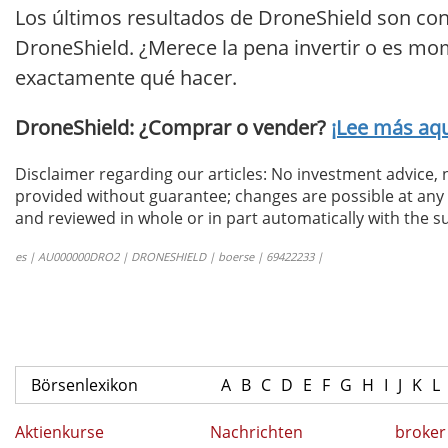
Los últimos resultados de DroneShield son con
DroneShield. ¿Merece la pena invertir o es mom
exactamente qué hacer.
DroneShield: ¿Comprar o vender?
¡Lee más aqu
Disclaimer regarding our articles: No investment advice,
provided without guarantee; changes are possible at any t
and reviewed in whole or in part automatically with the su
es | AU000000DRO2 | DRONESHIELD | boerse | 69422233 |
Börsenlexikon
A
B
C
D
E
F
G
H
I
J
K
L
Aktienkurse
Nachrichten
broker