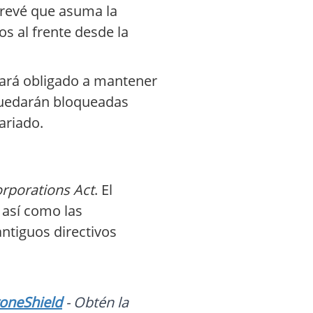
prevé que asuma la
s al frente desde la
tará obligado a mantener
 quedarán bloqueadas
ariado.
rporations Act
. El
 así como las
ntiguos directivos
roneShield
- Obtén la