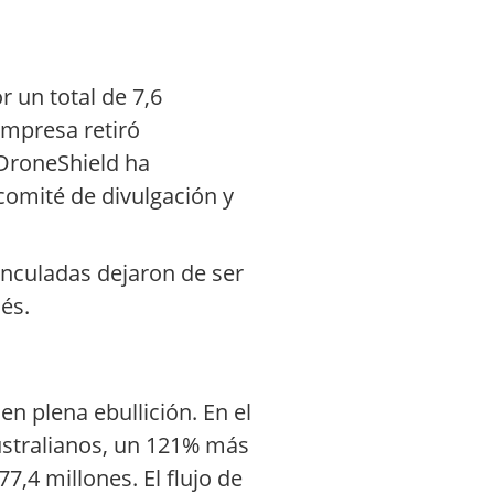
 un total de 7,6
empresa retiró
 DroneShield ha
comité de divulgación y
inculadas dejaron de ser
és.
n plena ebullición. En el
australianos, un 121% más
,4 millones. El flujo de