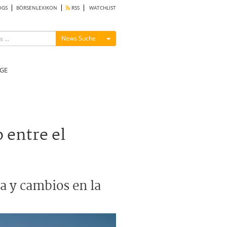
OGS
BÖRSENLEXIKON
RSS
WATCHLIST
Menü ein-/ausblenden
News Suche
GE
 entre el
a y cambios en la