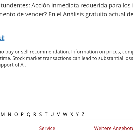
tundentes: Acción inmediata requerida para los 
ento de vender? En el Análisis gratuito actual d
í!
 no buy or sell recommendation. Information on prices, com
ime. Stock market transactions can lead to substantial loss
pport of AI.
M
N
O
P
Q
R
S
T
U
V
W
X
Y
Z
Service
Weitere Angebot