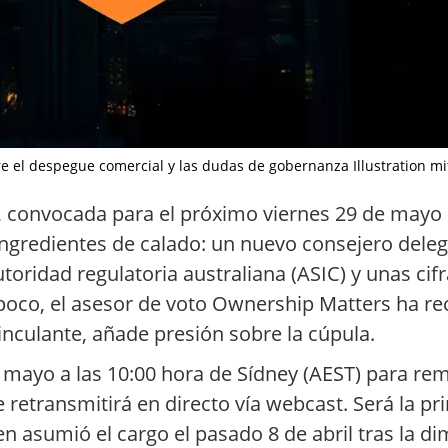
e el despegue comercial y las dudas de gobernanza Illustration mit
d, convocada para el próximo viernes 29 de mayo 
ngredientes de calado: un nuevo consejero delega
toridad regulatoria australiana (ASIC) y unas cif
ra poco, el asesor de voto Ownership Matters ha 
inculante, añade presión sobre la cúpula.
 mayo a las 10:00 hora de Sídney (AEST) para remi
 retransmitirá en directo vía webcast. Será la p
sumió el cargo el pasado 8 de abril tras la dim