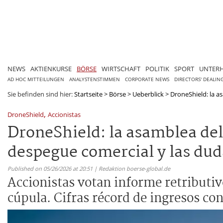
NEWS
AKTIENKURSE
BÖRSE
WIRTSCHAFT
POLITIK
SPORT
UNTER
AD HOC MITTEILUNGEN
ANALYSTENSTIMMEN
CORPORATE NEWS
DIRECTORS' DEALIN
Sie befinden sind hier:
Startseite
>
Börse
>
Ueberblick
>
DroneShield: la as
,
DroneShield
Accionistas
DroneShield: la asamblea del 
despegue comercial y las du
Published on 05/26/2026 at 20:51 | Redaktion boerse-global.de
Accionistas votan informe retributiv
cúpula. Cifras récord de ingresos co