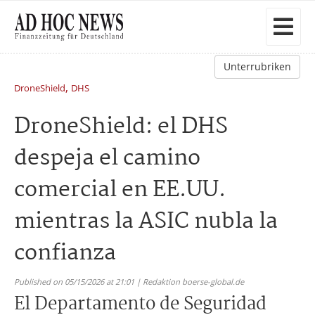
Unterrubriken
,
DroneShield
DHS
DroneShield: el DHS
despeja el camino
comercial en EE.UU.
mientras la ASIC nubla la
confianza
Published on 05/15/2026 at 21:01 | Redaktion boerse-global.de
El Departamento de Seguridad