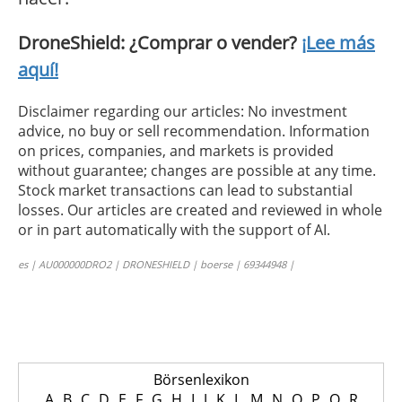
DroneShield: ¿Comprar o vender?
¡Lee más
aquí!
Disclaimer regarding our articles: No investment
advice, no buy or sell recommendation. Information
on prices, companies, and markets is provided
without guarantee; changes are possible at any time.
Stock market transactions can lead to substantial
losses. Our articles are created and reviewed in whole
or in part automatically with the support of AI.
es | AU000000DRO2 | DRONESHIELD | boerse | 69344948 |
Börsenlexikon
A
B
C
D
E
F
G
H
I
J
K
L
M
N
O
P
Q
R