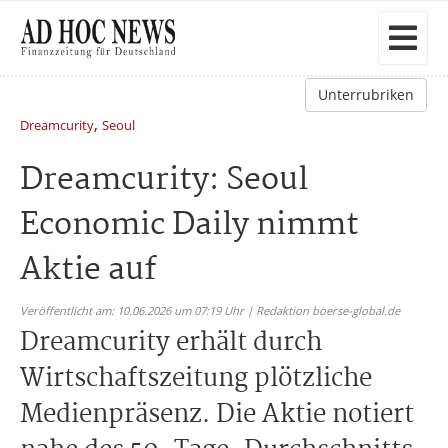
Unterrubriken
,
Dreamcurity
Seoul
Dreamcurity: Seoul
Economic Daily nimmt
Aktie auf
Veröffentlicht am: 10.06.2026 um 07:19 Uhr | Redaktion boerse-global.de
Dreamcurity erhält durch
Wirtschaftszeitung plötzliche
Medienpräsenz. Die Aktie notiert