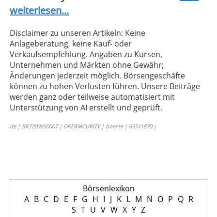
weiterlesen...
Disclaimer zu unseren Artikeln: Keine
Anlageberatung, keine Kauf- oder
Verkaufsempfehlung. Angaben zu Kursen,
Unternehmen und Märkten ohne Gewähr;
Änderungen jederzeit möglich. Börsengeschäfte
können zu hohen Verlusten führen. Unsere Beiträge
werden ganz oder teilweise automatisiert mit
Unterstützung von AI erstellt und geprüft.
de | KR7203650007 | DREAMCURITY | boerse | 69511870 |
Börsenlexikon
A
B
C
D
E
F
G
H
I
J
K
L
M
N
O
P
Q
R
S
T
U
V
W
X
Y
Z