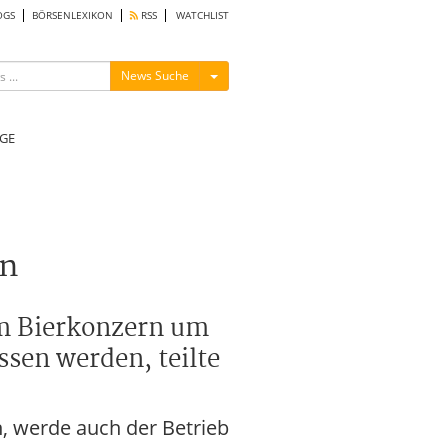
OGS
BÖRSENLEXIKON
RSS
WATCHLIST
Menü ein-/ausblenden
News Suche
GE
en
im Bierkonzern um
ssen werden, teilte
n, werde auch der Betrieb