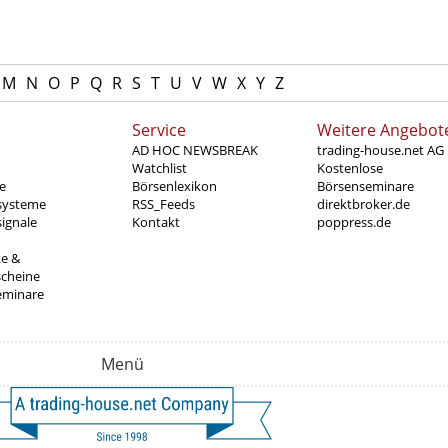
M
N
O
P
Q
R
S
T
U
V
W
X
Y
Z
Service
Weitere Angebot
AD HOC NEWSBREAK
trading-house.net AG
Watchlist
Kostenlose
e
Börsenlexikon
Börsenseminare
systeme
RSS_Feeds
direktbroker.de
ignale
Kontakt
poppress.de
te &
scheine
eminare
Menü