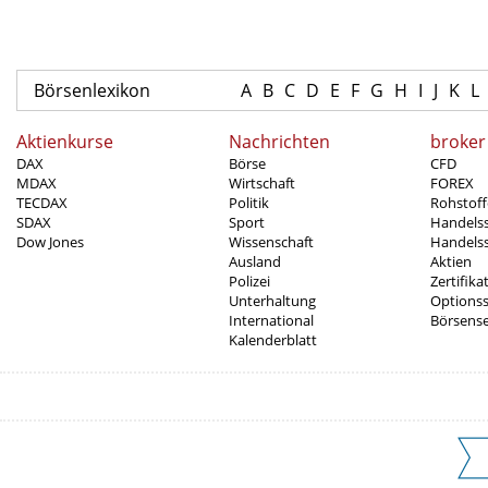
Börsenlexikon
A
B
C
D
E
F
G
H
I
J
K
L
Aktienkurse
Nachrichten
broker
DAX
Börse
CFD
MDAX
Wirtschaft
FOREX
TECDAX
Politik
Rohstoff
SDAX
Sport
Handels
Dow Jones
Wissenschaft
Handelss
Ausland
Aktien
Polizei
Zertifika
Unterhaltung
Options
International
Börsens
Kalenderblatt