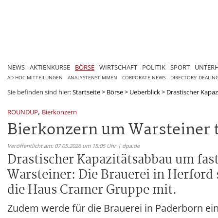
NEWS
AKTIENKURSE
BÖRSE
WIRTSCHAFT
POLITIK
SPORT
UNTER
AD HOC MITTEILUNGEN
ANALYSTENSTIMMEN
CORPORATE NEWS
DIRECTORS' DEALIN
Sie befinden sind hier:
Startseite
>
Börse
>
Ueberblick
>
Drastischer Kapazi
,
ROUNDUP
Bierkonzern
Bierkonzern um Warsteiner t
Veröffentlicht am: 07.05.2026 um 15:05 Uhr | dpa.de
Drastischer Kapazitätsabbau um fas
Warsteiner: Die Brauerei in Herford 
die Haus Cramer Gruppe mit.
Zudem werde für die Brauerei in Paderborn ein 