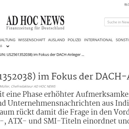
BL
HALTUNG
WISSENSCHAFT
AUSLAND
POLIZEI
INTERNATIONAL
SONSTI
GS
ISIN: US2561352038) im Fokus der DACH-Anleger ...
61352038) im Fokus der DACH-
 Müller,
Chefredakteur AD HOC NEWS
eit eine Phase erhöhter Aufmerksamkei
nd Unternehmensnachrichten aus Indi
aum rückt damit die Frage in den Vord
X-, ATX- und SMI-Titeln einordnet u