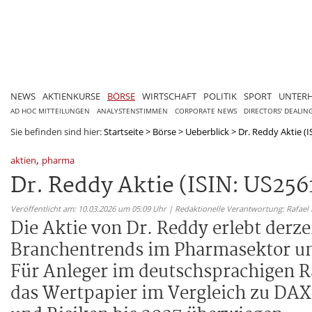
NEWS
AKTIENKURSE
BÖRSE
WIRTSCHAFT
POLITIK
SPORT
UNTER
AD HOC MITTEILUNGEN
ANALYSTENSTIMMEN
CORPORATE NEWS
DIRECTORS' DEALIN
Sie befinden sind hier:
Startseite
>
Börse
>
Ueberblick
>
Dr. Reddy Aktie (
,
aktien
pharma
Dr. Reddy Aktie (ISIN: US25
Veröffentlicht am: 10.03.2026 um 05:09 Uhr | Redaktionelle Verantwortung: Rafael
Die Aktie von Dr. Reddy erlebt derz
Branchentrends im Pharmasektor u
Für Anleger im deutschsprachigen R
das Wertpapier im Vergleich zu DA