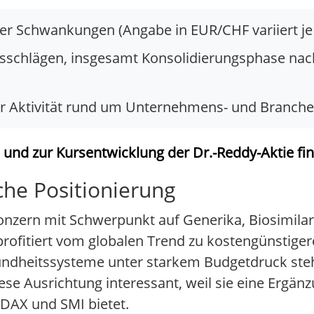
ter Schwankungen (Angabe in EUR/CHF variiert j
Ausschlägen, insgesamt Konsolidierungsphase n
er Aktivität rund um Unternehmens- und Branch
d zur Kursentwicklung der Dr.-Reddy-Aktie fin
che Positionierung
akonzern mit Schwerpunkt auf Generika, Biosimil
ofitiert vom globalen Trend zu kostengünstiger
ndheitssysteme unter starkem Budgetdruck steh
ese Ausrichtung interessant, weil sie eine Ergänz
DAX und SMI bietet.