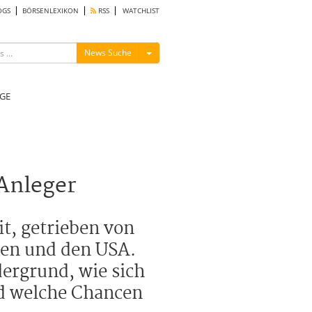
OGS
BÖRSENLEXIKON
RSS
WATCHLIST
Menü ein-/ausblenden
News Suche
GE
Anleger
t, getrieben von
en und den USA.
ergrund, wie sich
nd welche Chancen