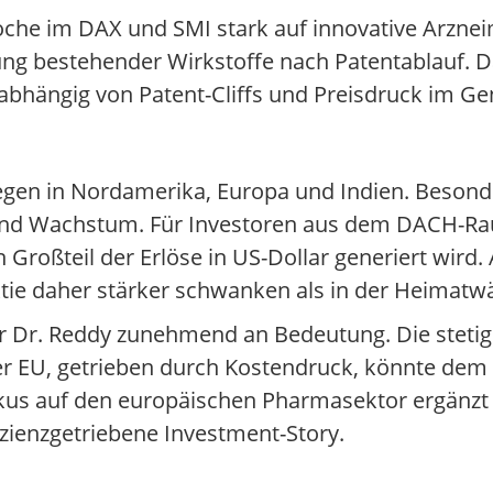
he im DAX und SMI stark auf innovative Arzneimi
ldung bestehender Wirkstoffe nach Patentablauf. 
ch abhängig von Patent-Cliffs und Preisdruck im G
iegen in Nordamerika, Europa und Indien. Beson
n und Wachstum. Für Investoren aus dem DACH-R
 Großteil der Erlöse in US-Dollar generiert wird.
tie daher stärker schwanken als in der Heimatw
ür Dr. Reddy zunehmend an Bedeutung. Die steti
r EU, getrieben durch Kostendruck, könnte dem 
kus auf den europäischen Pharmasektor ergänzt
zienzgetriebene Investment-Story.