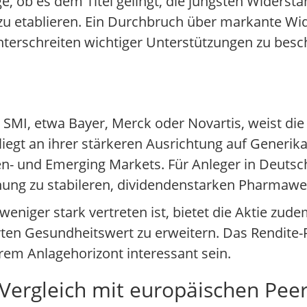
ge, ob es dem Titel gelingt, die jüngsten Widerst
u etablieren. Ein Durchbruch über markante W
erschreiten wichtiger Unterstützungen zu besc
MI, etwa Bayer, Merck oder Novartis, weist die
s liegt an ihrer stärkeren Ausrichtung auf Generi
 und Emerging Markets. Für Anleger in Deutsch
hung zu stabileren, dividendenstarken Pharmawe
niger stark vertreten ist, bietet die Aktie zude
rten Gesundheitswert zu erweitern. Das Rendite-R
rem Anlagehorizont interessant sein.
ergleich mit europäischen Pee