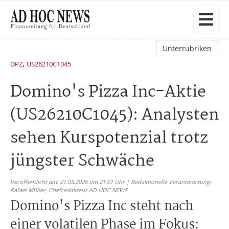
Unterrubriken
,
DPZ
US26210C1045
Domino's Pizza Inc-Aktie
(US26210C1045): Analysten
sehen Kurspotenzial trotz
jüngster Schwäche
Veröffentlicht am: 21.05.2026 um 21:01 Uhr | Redaktionelle Verantwortung:
Rafael Müller,
Chefredakteur AD HOC NEWS
Domino's Pizza Inc steht nach
einer volatilen Phase im Fokus: