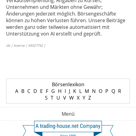
Verkaufsempfehlung. Angaben zu Kursen,
Unternehmen und Märkten ohne Gewähr;
Änderungen jederzeit möglich. Börsengeschäfte
können zu hohen Verlusten führen. Unsere Beiträge
werden ganz oder teilweise automatisiert mit
Unterstützung von AI erstellt und geprüft.
de | boerse | 69327742 |
Börsenlexikon
A
B
C
D
E
F
G
H
I
J
K
L
M
N
O
P
Q
R
S
T
U
V
W
X
Y
Z
Menü