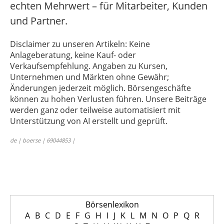
echten Mehrwert – für Mitarbeiter, Kunden
und Partner.
Disclaimer zu unseren Artikeln: Keine
Anlageberatung, keine Kauf- oder
Verkaufsempfehlung. Angaben zu Kursen,
Unternehmen und Märkten ohne Gewähr;
Änderungen jederzeit möglich. Börsengeschäfte
können zu hohen Verlusten führen. Unsere Beiträge
werden ganz oder teilweise automatisiert mit
Unterstützung von AI erstellt und geprüft.
de | boerse | 69044853 |
Börsenlexikon
A
B
C
D
E
F
G
H
I
J
K
L
M
N
O
P
Q
R