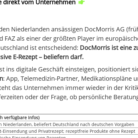
ke direkt vom Unternehmen
 den Niederlanden ansässigen DocMorris AG (frü
d FAZ als einer der größten Player im europäisc
utschland ist entscheidend:
DocMorris ist eine 
ive E-Rezept – beliefern darf.
 ins digitale Geschäft einsteigen, positioniert s
en
: App, Telemedizin-Partner, Medikationsplän
steht das Unternehmen immer wieder in der Krit
erzeiten oder der Frage, ob persönliche Beratung
h verfügbare Infos)
en Niederlanden, beliefert Deutschland nach deutschen Vorgaben
pt-Einsendung und Privatrezept; rezeptfreie Produkte ohne Rezept
lische Einsendung von Rezepten