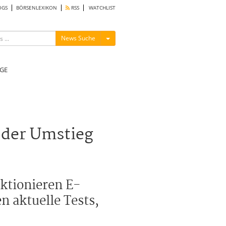
OGS
BÖRSENLEXIKON
RSS
WATCHLIST
Menü ein-/ausblenden
News Suche
GE
 der Umstieg
nktionieren E-
n aktuelle Tests,