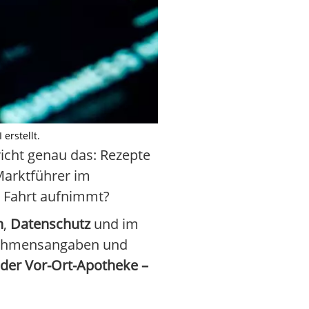
erstellt.
cht genau das: Rezepte
 Marktführer im
t Fahrt aufnimmt?
n
,
Datenschutz
und im
ernehmensangaben und
i der Vor-Ort-Apotheke –