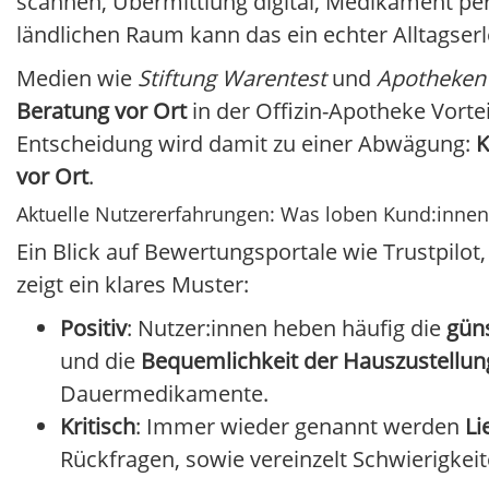
scannen, Übermittlung digital, Medikament pe
ländlichen Raum kann das ein echter Alltagserl
Medien wie
Stiftung Warentest
und
Apotheken
Beratung vor Ort
in der Offizin-Apotheke Vortei
Entscheidung wird damit zu einer Abwägung:
K
vor Ort
.
Aktuelle Nutzererfahrungen: Was loben Kund:innen
Ein Blick auf Bewertungsportale wie Trustpilot
zeigt ein klares Muster:
Positiv
: Nutzer:innen heben häufig die
güns
und die
Bequemlichkeit der Hauszustellun
Dauermedikamente.
Kritisch
: Immer wieder genannt werden
Li
Rückfragen, sowie vereinzelt Schwierigkei