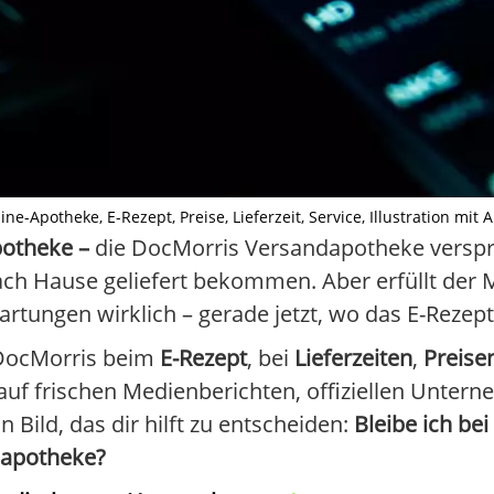
-Apotheke, E-Rezept, Preise, Lieferzeit, Service, Illustration mit AI 
potheke –
die DocMorris Versandapotheke verspri
 nach Hause geliefert bekommen. Aber erfüllt der
tungen wirklich – gerade jetzt, wo das E-Rezep
 DocMorris beim
E-Rezept
, bei
Lieferzeiten
,
Preise
 auf frischen Medienberichten, offiziellen Unt
Bild, das dir hilft zu entscheiden:
Bleibe ich be
dapotheke?