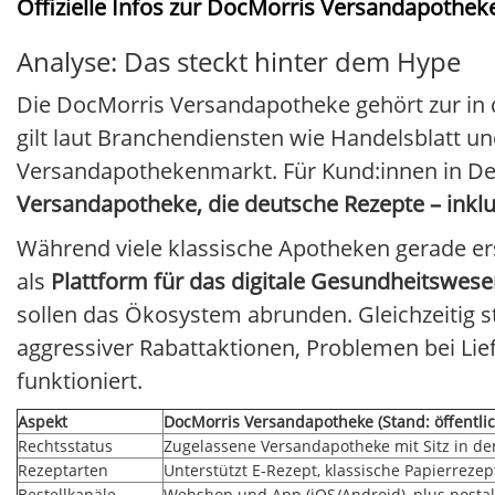
Offizielle Infos zur DocMorris Versandapothe
Analyse: Das steckt hinter dem Hype
Die DocMorris Versandapotheke gehört zur in
gilt laut Branchendiensten wie Handelsblatt un
Versandapothekenmarkt. Für Kund:innen in De
Versandapotheke, die deutsche Rezepte – inklus
Während viele klassische Apotheken gerade erst
als
Plattform für das digitale Gesundheitswes
sollen das Öko­system abrunden. Gleichzeitig 
aggressiver Rabattaktionen, Problemen bei Lief
funktioniert.
Aspekt
DocMorris Versandapotheke (Stand: öffentlic
Rechtsstatus
Zugelassene Versandapotheke mit Sitz in d
Rezeptarten
Unterstützt E-Rezept, klassische Papierreze
Bestellkanäle
Webshop und App (iOS/Android), plus posta