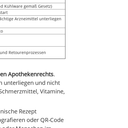
und Kühlware gemäß Gesetz)
tart
ichtige Arzneimittel unterliegen
to
it und Retourenprozessen
hen Apothekenrechts
.
n unterliegen und nicht
 Schmerzmittel, Vitamine,
onische Rezept
tografieren oder QR-Code