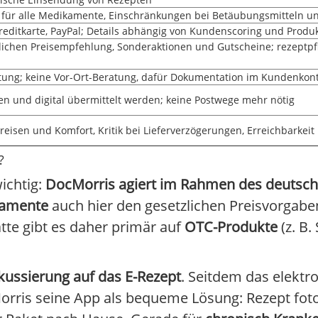
n für alle Medikamente, Einschränkungen bei Betäubungsmitteln 
reditkarte, PayPal; Details abhängig von Kundenscoring und Produk
dlichen Preisempfehlung, Sonderaktionen und Gutscheine; rezeptpfl
atung; keine Vor-Ort-Beratung, dafür Dokumentation im Kundenkon
en und digital übermittelt werden; keine Postwege mehr nötig
Preisen und Komfort, Kritik bei Lieferverzögerungen, Erreichbarke
?
ichtig:
DocMorris agiert im Rahmen des deutsc
kamente
auch hier den gesetzlichen Preisvorgabe
atte gibt es daher primär auf
OTC-Produkte
(z. B.
kussierung auf das E-Rezept
. Seitdem das elektr
cMorris seine App als bequeme Lösung: Rezept fo