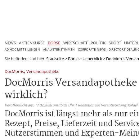
NEWS
AKTIENKURSE
BÖRSE
WIRTSCHAFT
POLITIK
SPORT
UNTER
AD HOC MITTEILUNGEN
ANALYSTENSTIMMEN
CORPORATE NEWS
DIRECTORS' DEALIN
Sie befinden sind hier:
Startseite
>
Börse
>
Ueberblick
>
DocMorris Versand
,
DocMorris
Versandapotheke
DocMorris Versandapotheke i
wirklich?
Veröffentlicht am: 17.02.2026 um 15:02 Uhr | Redaktionelle Verantwortung: Rafael
DocMorris ist längst mehr als nur e
Rezept, Preise, Lieferzeit und Servi
Nutzerstimmen und Experten-Mein