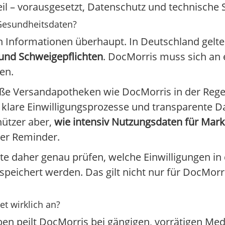
l – vorausgesetzt, Datenschutz und technische Sta
 Gesundheitsdaten?
 Informationen überhaupt. In Deutschland gelte
und Schweigepflichten
. DocMorris muss sich an
en.
ße Versandapotheken wie DocMorris in der Rege
, klare Einwilligungsprozesse und transparente 
ützer aber,
wie intensiv Nutzungsdaten für Mar
der Reminder.
te daher genau prüfen, welche Einwilligungen in
eichert werden. Das gilt nicht nur für DocMorri
et wirklich an?
n peilt DocMorris bei gängigen, vorrätigen Me