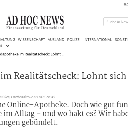
BL
HALTUNG
WISSENSCHAFT
AUSLAND
POLIZEI
INTERNATIONAL
SONSTI
GS
apotheke im Realitätscheck: Lohnt ...
m Realitätscheck: Lohnt sich
 Müller,
Chefredakteur AD HOC NEWS
ine Online-Apotheke. Doch wie gut fu
ce im Alltag – und wo hakt es? Wir habe
ungen gebündelt.