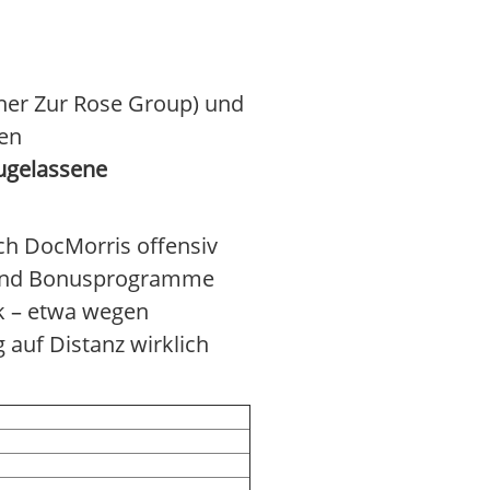
her Zur Rose Group) und
hen
zugelassene
ich DocMorris offensiv
e und Bonusprogramme
ik – etwa wegen
 auf Distanz wirklich