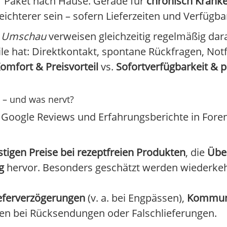
r Paket nach Hause. Gerade für
chronisch Krank
eichterer sein – sofern Lieferzeiten und Verfügb
 Umschau
verweisen gleichzeitig regelmäßig dar
le hat: Direktkontakt, spontane Rückfragen, Notf
omfort & Preisvorteil
vs.
Sofortverfügbarkeit & 
 – und was nervt?
, Google Reviews und Erfahrungsberichte in Fore
tigen Preise bei rezeptfreien Produkten
, die
Über
g
hervor. Besonders geschätzt werden wiederkeh
eferverzögerungen
(v. a. bei Engpässen),
Kommun
ten bei Rücksendungen oder Falschlieferungen.