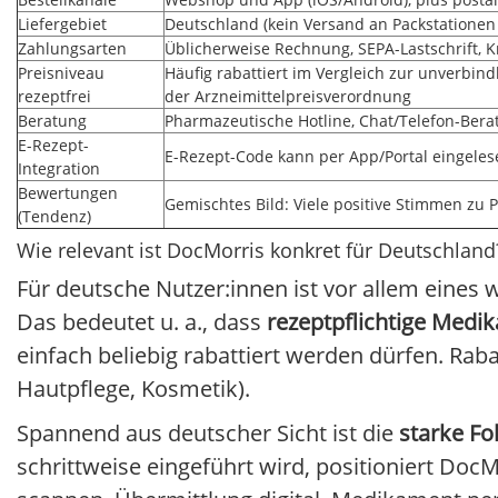
Liefergebiet
Deutschland (kein Versand an Packstatione
Zahlungsarten
Üblicherweise Rechnung, SEPA-Lastschrift, K
Preisniveau
Häufig rabattiert im Vergleich zur unverbin
rezeptfrei
der Arzneimittelpreisverordnung
Beratung
Pharmazeutische Hotline, Chat/Telefon-Ber
E-Rezept-
E-Rezept-Code kann per App/Portal eingeles
Integration
Bewertungen
Gemischtes Bild: Viele positive Stimmen zu 
(Tendenz)
Wie relevant ist DocMorris konkret für Deutschland
Für deutsche Nutzer:innen ist vor allem eines w
Das bedeutet u. a., dass
rezeptpflichtige Medi
einfach beliebig rabattiert werden dürfen. Rab
Hautpflege, Kosmetik).
Spannend aus deutscher Sicht ist die
starke Fo
schrittweise eingeführt wird, positioniert Do