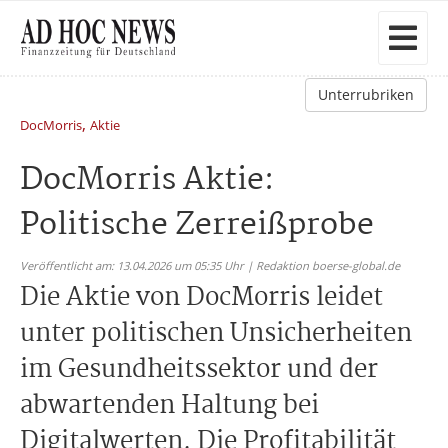
Unterrubriken
,
DocMorris
Aktie
DocMorris Aktie:
Politische Zerreißprobe
Veröffentlicht am: 13.04.2026 um 05:35 Uhr | Redaktion boerse-global.de
Die Aktie von DocMorris leidet
unter politischen Unsicherheiten
im Gesundheitssektor und der
abwartenden Haltung bei
Digitalwerten. Die Profitabilität