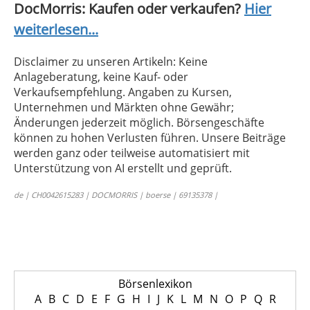
DocMorris: Kaufen oder verkaufen?
Hier
weiterlesen...
Disclaimer zu unseren Artikeln: Keine
Anlageberatung, keine Kauf- oder
Verkaufsempfehlung. Angaben zu Kursen,
Unternehmen und Märkten ohne Gewähr;
Änderungen jederzeit möglich. Börsengeschäfte
können zu hohen Verlusten führen. Unsere Beiträge
werden ganz oder teilweise automatisiert mit
Unterstützung von AI erstellt und geprüft.
de | CH0042615283 | DOCMORRIS | boerse | 69135378 |
Börsenlexikon
A
B
C
D
E
F
G
H
I
J
K
L
M
N
O
P
Q
R