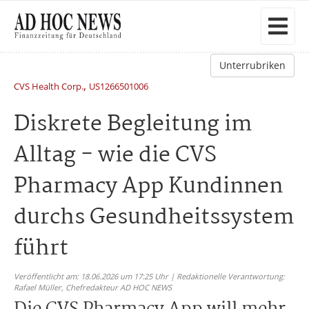
Unterrubriken
,
CVS Health Corp.
US1266501006
Diskrete Begleitung im
Alltag - wie die CVS
Pharmacy App Kundinnen
durchs Gesundheitssystem
führt
Veröffentlicht am: 18.06.2026 um 17:25 Uhr | Redaktionelle Verantwortung:
Rafael Müller,
Chefredakteur AD HOC NEWS