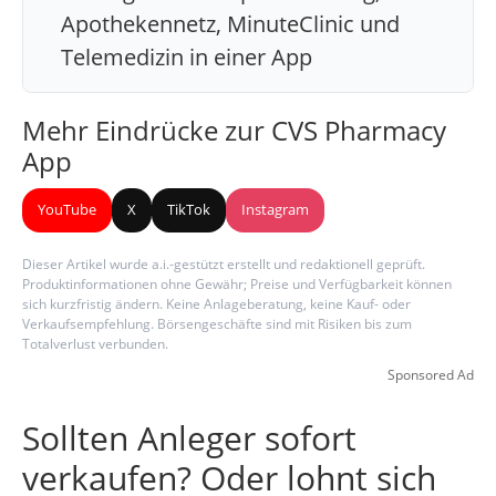
Apothekennetz, MinuteClinic und
Telemedizin in einer App
Mehr Eindrücke zur CVS Pharmacy
App
YouTube
X
TikTok
Instagram
Dieser Artikel wurde a.i.-gestützt erstellt und redaktionell geprüft.
Produktinformationen ohne Gewähr; Preise und Verfügbarkeit können
sich kurzfristig ändern. Keine Anlageberatung, keine Kauf- oder
Verkaufsempfehlung. Börsengeschäfte sind mit Risiken bis zum
Totalverlust verbunden.
Sponsored Ad
Sollten Anleger sofort
verkaufen? Oder lohnt sich