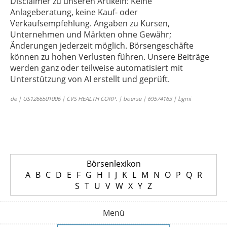
Disclaimer zu unseren Artikeln: Keine
Anlageberatung, keine Kauf- oder
Verkaufsempfehlung. Angaben zu Kursen,
Unternehmen und Märkten ohne Gewähr;
Änderungen jederzeit möglich. Börsengeschäfte
können zu hohen Verlusten führen. Unsere Beiträge
werden ganz oder teilweise automatisiert mit
Unterstützung von AI erstellt und geprüft.
de | US1266501006 | CVS HEALTH CORP. | boerse | 69574163 | bgmi
Börsenlexikon
A
B
C
D
E
F
G
H
I
J
K
L
M
N
O
P
Q
R
S
T
U
V
W
X
Y
Z
Menü