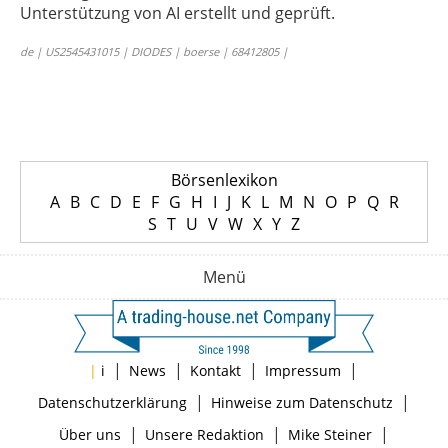
Unterstützung von AI erstellt und geprüft.
de | US2545431015 | DIODES | boerse | 68412805 |
Börsenlexikon
A
B
C
D
E
F
G
H
I
J
K
L
M
N
O
P
Q
R
S
T
U
V
W
X
Y
Z
Menü
|
|
|
|
|
i
News
Kontakt
Impressum
|
|
Datenschutzerklärung
Hinweise zum Datenschutz
|
|
|
Über uns
Unsere Redaktion
Mike Steiner