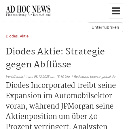
Unterrubriken
,
Diodes
Aktie
Diodes Aktie: Strategie
gegen Abflüsse
Veröffentlicht am: 08.12.2025 um 15:10 Uhr | Redaktion boerse-global.de
Diodes Incorporated treibt seine
Expansion im Automobilsektor
voran, während JPMorgan seine
Aktienposition um über 40
Prozent verringert. Analysten