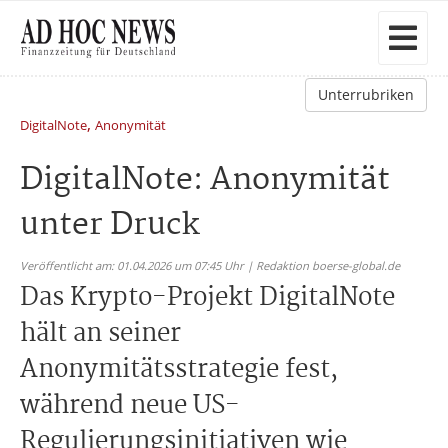
Unterrubriken
,
DigitalNote
Anonymität
DigitalNote: Anonymität
unter Druck
Veröffentlicht am: 01.04.2026 um 07:45 Uhr | Redaktion boerse-global.de
Das Krypto-Projekt DigitalNote
hält an seiner
Anonymitätsstrategie fest,
während neue US-
Regulierungsinitiativen wie