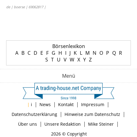
de | boerse | 69062817 |
Börsenlexikon
A
B
C
D
E
F
G
H
I
J
K
L
M
N
O
P
Q
R
S
T
U
V
W
X
Y
Z
Menü
|
|
|
|
|
i
News
Kontakt
Impressum
|
|
Datenschutzerklärung
Hinweise zum Datenschutz
|
|
|
Über uns
Unsere Redaktion
Mike Steiner
2026 © Copyright