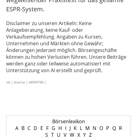
ESPR-System.
Disclaimer zu unseren Artikeln: Keine
Anlageberatung, keine Kauf- oder
Verkaufsempfehlung. Angaben zu Kursen,
Unternehmen und Märkten ohne Gewähr;
Änderungen jederzeit möglich. Börsengeschäfte
können zu hohen Verlusten führen. Unsere Beiträge
werden ganz oder teilweise automatisiert mit
Unterstützung von AI erstellt und geprüft.
de | boerse | 68999780 |
Börsenlexikon
A
B
C
D
E
F
G
H
I
J
K
L
M
N
O
P
Q
R
S
T
U
V
W
X
Y
Z