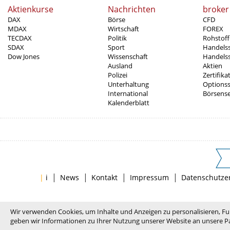
Aktienkurse
Nachrichten
broker
DAX
Börse
CFD
MDAX
Wirtschaft
FOREX
TECDAX
Politik
Rohstoff
SDAX
Sport
Handels
Dow Jones
Wissenschaft
Handelss
Ausland
Aktien
Polizei
Zertifika
Unterhaltung
Options
International
Börsens
Kalenderblatt
|
|
|
|
|
i
News
Kontakt
Impressum
Datenschutze
Wir verwenden Cookies, um Inhalte und Anzeigen zu personalisieren, Fu
geben wir Informationen zu Ihrer Nutzung unserer Website an unsere Pa