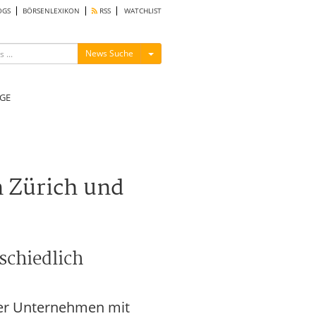
OGS
BÖRSENLEXIKON
RSS
WATCHLIST
Menü ein-/ausblenden
News Suche
GE
n Zürich und
schiedlich
ßer Unternehmen mit