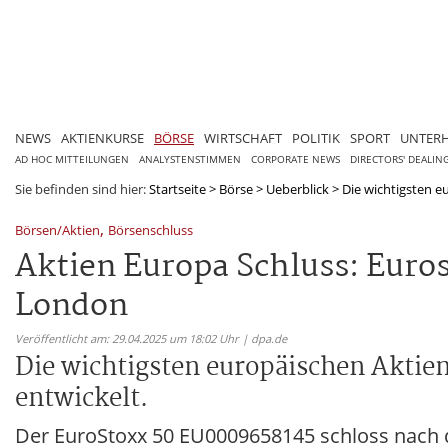
NEWS
AKTIENKURSE
BÖRSE
WIRTSCHAFT
POLITIK
SPORT
UNTER
AD HOC MITTEILUNGEN
ANALYSTENSTIMMEN
CORPORATE NEWS
DIRECTORS' DEALIN
Sie befinden sind hier:
Startseite
>
Börse
>
Ueberblick
>
Die wichtigsten eu
,
Börsen/Aktien
Börsenschluss
Aktien Europa Schluss: Euros
London
Veröffentlicht am: 29.04.2025 um 18:02 Uhr | dpa.de
Die wichtigsten europäischen Aktien
entwickelt.
Der EuroStoxx 50 EU0009658145 schloss nach 