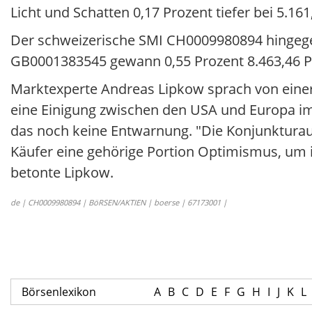
Licht und Schatten 0,17 Prozent tiefer bei 5.16
Der schweizerische SMI CH0009980894 hingegen 
GB0001383545 gewann 0,55 Prozent 8.463,46 P
Marktexperte Andreas Lipkow sprach von eine
eine Einigung zwischen den USA und Europa im St
das noch keine Entwarnung. "Die Konjunkturaus
Käufer eine gehörige Portion Optimismus, um 
betonte Lipkow.
de | CH0009980894 | BöRSEN/AKTIEN | boerse | 67173001 |
Börsenlexikon
A
B
C
D
E
F
G
H
I
J
K
L