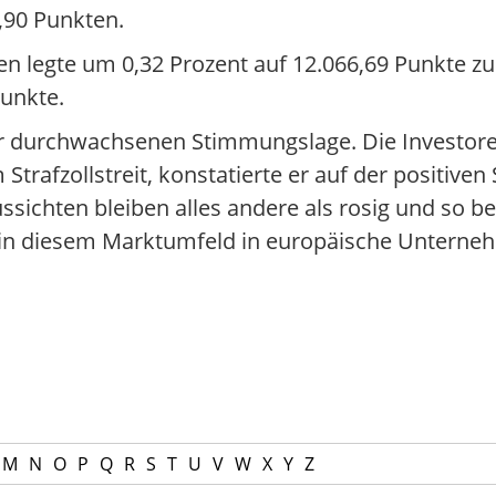
1,90 Punkten.
legte um 0,32 Prozent auf 12.066,69 Punkte zu.
unkte.
r durchwachsenen Stimmungslage. Die Investore
rafzollstreit, konstatierte er auf der positiven 
sichten bleiben alles andere als rosig und so be
in diesem Marktumfeld in europäische Unterneh
M
N
O
P
Q
R
S
T
U
V
W
X
Y
Z