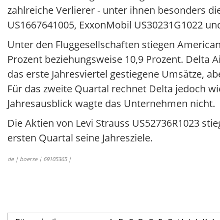
zahlreiche Verlierer - unter ihnen besonders di
US1667641005, ExxonMobil US30231G1022 und C
Unter den Fluggesellschaften stiegen America
Prozent beziehungsweise 10,9 Prozent. Delta A
das erste Jahresviertel gestiegene Umsätze, ab
Für das zweite Quartal rechnet Delta jedoch 
Jahresausblick wagte das Unternehmen nicht.
Die Aktien von Levi Strauss US52736R1023 stie
ersten Quartal seine Jahresziele.
de | boerse | 69105365 |