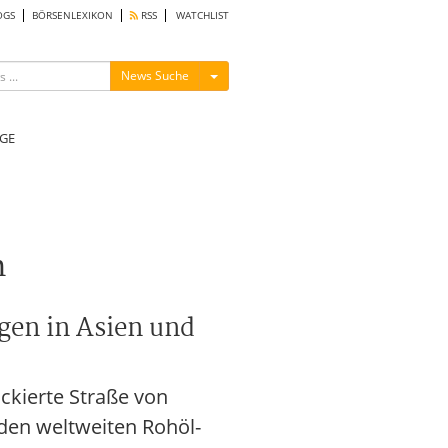
OGS
BÖRSENLEXIKON
RSS
WATCHLIST
Menü ein-/ausblenden
News Suche
GE
n
gen in Asien und
ckierte Straße von
den weltweiten Rohöl-