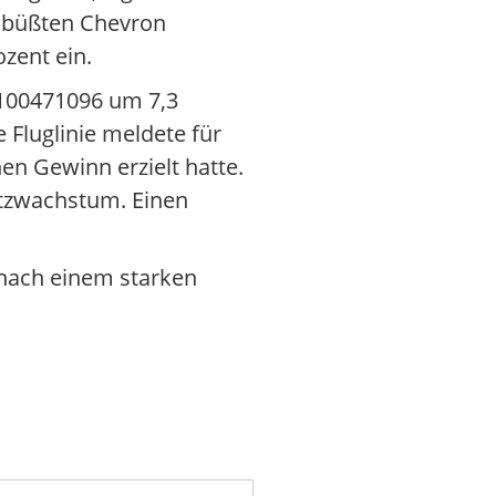
So büßten Chevron
zent ein.
9100471096 um 7,3
 Fluglinie meldete für
en Gewinn erzielt hatte.
atzwachstum. Einen
 nach einem starken