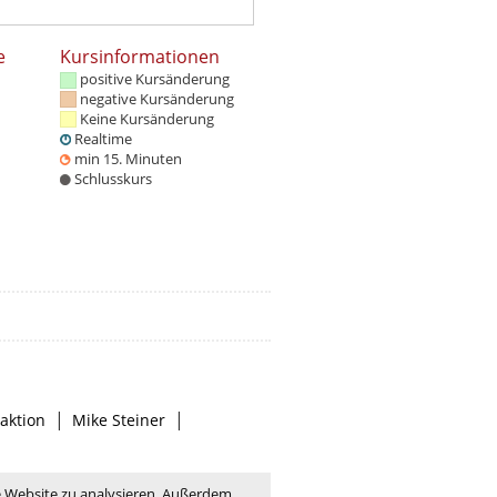
e
Kursinformationen
positive Kursänderung
negative Kursänderung
Keine Kursänderung
Realtime
min 15. Minuten
Schlusskurs
|
|
aktion
Mike Steiner
e Website zu analysieren. Außerdem