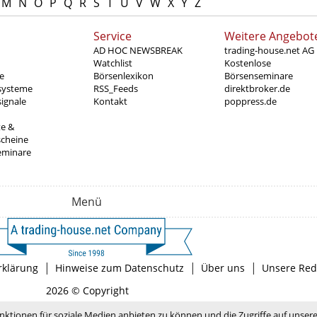
M
N
O
P
Q
R
S
T
U
V
W
X
Y
Z
Service
Weitere Angebot
AD HOC NEWSBREAK
trading-house.net AG
Watchlist
Kostenlose
e
Börsenlexikon
Börsenseminare
systeme
RSS_Feeds
direktbroker.de
ignale
Kontakt
poppress.de
te &
scheine
eminare
Menü
|
|
|
rklärung
Hinweise zum Datenschutz
Über uns
Unsere Red
2026 © Copyright
nktionen für soziale Medien anbieten zu können und die Zugriffe auf unser