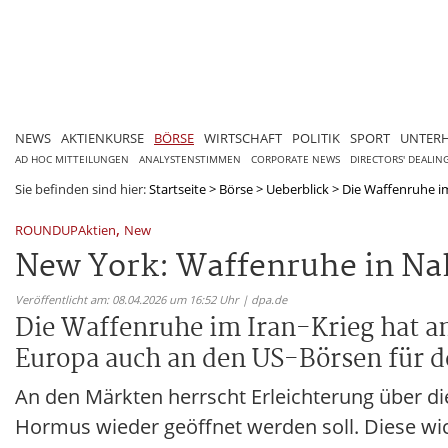
NEWS
AKTIENKURSE
BÖRSE
WIRTSCHAFT
POLITIK
SPORT
UNTER
AD HOC MITTEILUNGEN
ANALYSTENSTIMMEN
CORPORATE NEWS
DIRECTORS' DEALIN
Sie befinden sind hier:
Startseite
>
Börse
>
Ueberblick
>
Die Waffenruhe im
,
ROUNDUPAktien
New
New York: Waffenruhe in Nah
Veröffentlicht am: 08.04.2026 um 16:52 Uhr | dpa.de
Die Waffenruhe im Iran-Krieg hat a
Europa auch an den US-Börsen für d
An den Märkten herrscht Erleichterung über die
Hormus wieder geöffnet werden soll. Diese wic