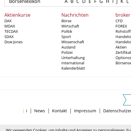
Börsenlexikon
A
B
C
D
E
F
G
H
I
J
K
L
Aktienkurse
Nachrichten
broker
DAX
Börse
CFD
MDAX
Wirtschaft
FOREX
TECDAX
Politik
Rohstoff
SDAX
Sport
Handels
Dow Jones
Wissenschaft
Handelss
Ausland
Aktien
Polizei
Zertifika
Unterhaltung
Options
International
Börsens
Kalenderblatt
|
|
|
|
|
i
News
Kontakt
Impressum
Datenschutze
Wir verwenden Cookies, um Inhalte und Anzeigen zu personalisieren, Fu