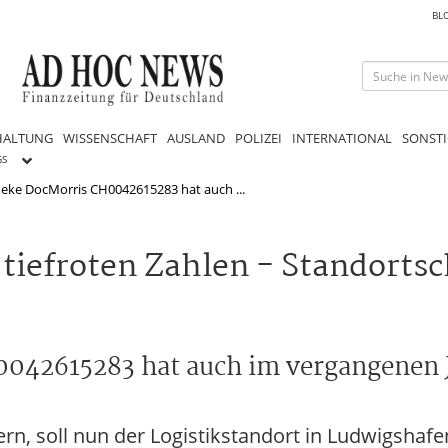
BL
HALTUNG
WISSENSCHAFT
AUSLAND
POLIZEI
INTERNATIONAL
SONSTI
GS
eke DocMorris CH0042615283 hat auch ...
 tiefroten Zahlen - Standorts
042615283 hat auch im vergangenen J
ern, soll nun der Logistikstandort in Ludwigsha