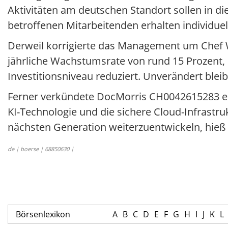
Aktivitäten am deutschen Standort sollen in di
betroffenen Mitarbeitenden erhalten individue
Derweil korrigierte das Management um Chef Wa
jährliche Wachstumsrate von rund 15 Prozent, s
Investitionsniveau reduziert. Unverändert bleib
Ferner verkündete DocMorris CH0042615283 e
KI-Technologie und die sichere Cloud-Infrastr
nächsten Generation weiterzuentwickeln, hieß 
de | boerse | 68850630 |
Börsenlexikon
A
B
C
D
E
F
G
H
I
J
K
L