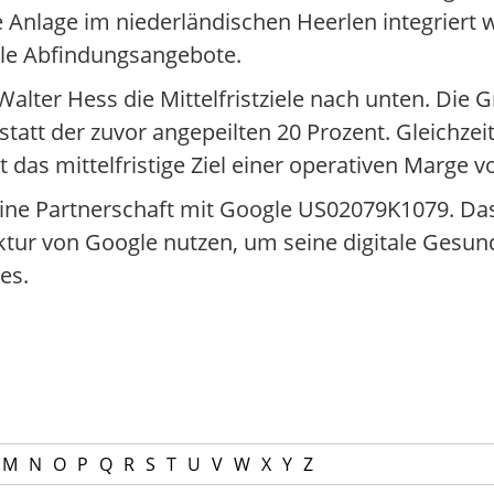
e Anlage im niederländischen Heerlen integriert 
lle Abfindungsangebote.
lter Hess die Mittelfristziele nach unten. Die 
tatt der zuvor angepeilten 20 Prozent. Gleichzei
t das mittelfristige Ziel einer operativen Marge v
ine Partnerschaft mit Google US02079K1079. Da
uktur von Google nutzen, um seine digitale Gesun
es.
M
N
O
P
Q
R
S
T
U
V
W
X
Y
Z