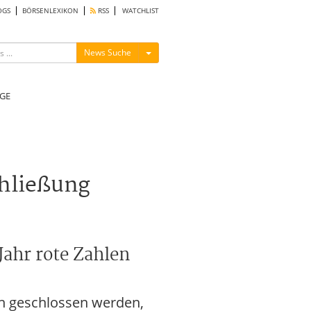
OGS
BÖRSENLEXIKON
RSS
WATCHLIST
Menü ein-/ausblenden
News Suche
GE
chließung
ahr rote Zahlen
fen geschlossen werden,