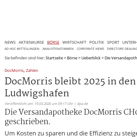
NEWS
AKTIENKURSE
BÖRSE
WIRTSCHAFT
POLITIK
SPORT
UNTER
AD HOC MITTEILUNGEN
ANALYSTENSTIMMEN
CORPORATE NEWS
DIRECTORS' DEALIN
Sie befinden sind hier:
Startseite
>
Börse
>
Ueberblick
>
Die Versandapoth
,
DocMorris
Zahlen
DocMorris bleibt 2025 in den
Ludwigshafen
Veröffentlicht am: 19.03.2026 um 09:17 Uhr | dpa.de
Die Versandapotheke DocMorris CH0
geschrieben.
Um Kosten zu sparen und die Effizienz zu steig