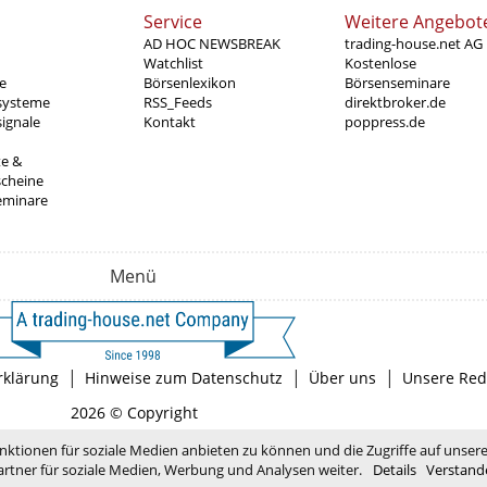
Service
Weitere Angebot
AD HOC NEWSBREAK
trading-house.net AG
Watchlist
Kostenlose
e
Börsenlexikon
Börsenseminare
systeme
RSS_Feeds
direktbroker.de
ignale
Kontakt
poppress.de
te &
scheine
eminare
Menü
|
|
|
rklärung
Hinweise zum Datenschutz
Über uns
Unsere Red
2026 © Copyright
nktionen für soziale Medien anbieten zu können und die Zugriffe auf unser
rtner für soziale Medien, Werbung und Analysen weiter.
Details
Verstand