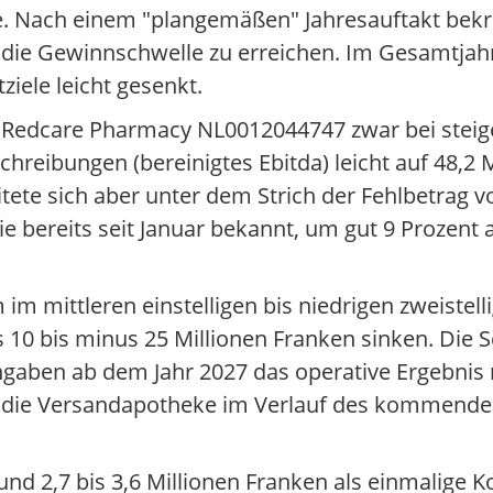
. Nach einem "plangemäßen" Jahresauftakt bek
iv die Gewinnschwelle zu erreichen. Im Gesamtjah
ziele leicht gesenkt.
n Redcare Pharmacy NL0012044747 zwar bei stei
hreibungen (bereinigtes Ebitda) leicht auf 48,2 M
tete sich aber unter dem Strich der Fehlbetrag v
e bereits seit Januar bekannt, um gut 9 Prozent a
m mittleren einstelligen bis niedrigen zweistell
s 10 bis minus 25 Millionen Franken sinken. Die S
aben ab dem Jahr 2027 das operative Ergebnis 
ll die Versandapotheke im Verlauf des kommenden
nd 2,7 bis 3,6 Millionen Franken als einmalige Ko