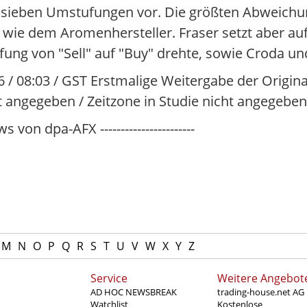
sieben Umstufungen vor. Die größten Abweichun
 wie dem Aromenhersteller. Fraser setzt aber au
ung von "Sell" auf "Buy" drehte, sowie Croda und
6 / 08:03 / GST Erstmalige Weitergabe der Origin
ht angegeben / Zeitzone in Studie nicht angegeben
s von dpa-AFX -----------------------
M
N
O
P
Q
R
S
T
U
V
W
X
Y
Z
Service
Weitere Angebot
AD HOC NEWSBREAK
trading-house.net AG
Watchlist
Kostenlose