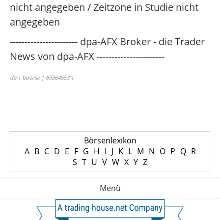
nicht angegeben / Zeitzone in Studie nicht
angegeben
----------------------- dpa-AFX Broker - die Trader
News von dpa-AFX -----------------------
de | boerse | 69364653 |
Börsenlexikon
A
B
C
D
E
F
G
H
I
J
K
L
M
N
O
P
Q
R
S
T
U
V
W
X
Y
Z
Menü