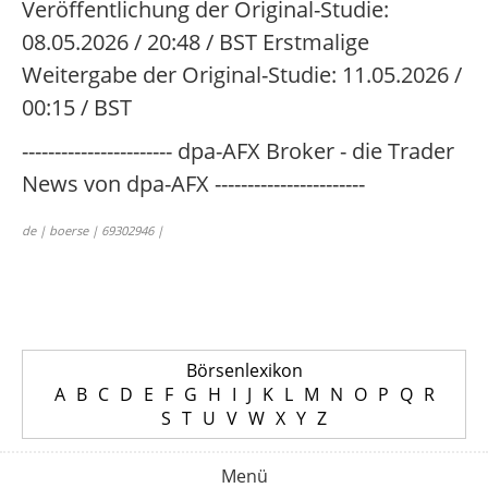
Veröffentlichung der Original-Studie:
08.05.2026 / 20:48 / BST Erstmalige
Weitergabe der Original-Studie: 11.05.2026 /
00:15 / BST
----------------------- dpa-AFX Broker - die Trader
News von dpa-AFX -----------------------
de | boerse | 69302946 |
Börsenlexikon
A
B
C
D
E
F
G
H
I
J
K
L
M
N
O
P
Q
R
S
T
U
V
W
X
Y
Z
Menü