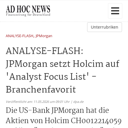
Unterrubriken
,
ANALYSE-FLASH
JPMorgan
ANALYSE-FLASH:
JPMorgan setzt Holcim auf
'Analyst Focus List' -
Branchenfavorit
Veröffentlicht am: 11.05.2026 um 09:01 Uhr | dpa.de
Die US-Bank JPMorgan hat die
Aktien von Holcim CH0012214059