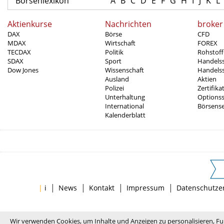
Börsenlexikon
A
B
C
D
E
F
G
H
I
J
K
L
Aktienkurse
Nachrichten
broker
DAX
Börse
CFD
MDAX
Wirtschaft
FOREX
TECDAX
Politik
Rohstoff
SDAX
Sport
Handels
Dow Jones
Wissenschaft
Handelss
Ausland
Aktien
Polizei
Zertifika
Unterhaltung
Options
International
Börsens
Kalenderblatt
|
|
|
|
|
i
News
Kontakt
Impressum
Datenschutze
Wir verwenden Cookies, um Inhalte und Anzeigen zu personalisieren, Fu