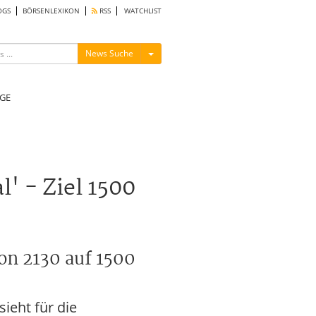
OGS
BÖRSENLEXIKON
RSS
WATCHLIST
Menü ein-/ausblenden
News Suche
GE
 - Ziel 1500
on 2130 auf 1500
ieht für die