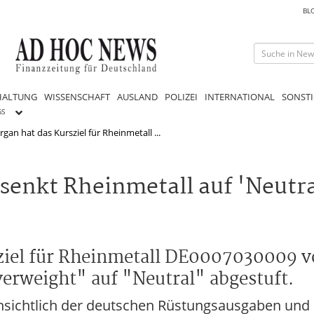
BL
HALTUNG
WISSENSCHAFT
AUSLAND
POLIZEI
INTERNATIONAL
SONSTI
GS
an hat das Kursziel für Rheinmetall ...
kt Rheinmetall auf 'Neutral'
ziel für Rheinmetall DE0007030009 v
erweight" auf "Neutral" abgestuft.
insichtlich der deutschen Rüstungsausgaben und s