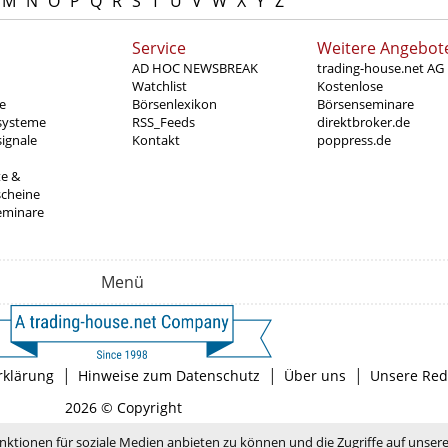
M
N
O
P
Q
R
S
T
U
V
W
X
Y
Z
Service
Weitere Angebot
AD HOC NEWSBREAK
trading-house.net AG
Watchlist
Kostenlose
e
Börsenlexikon
Börsenseminare
systeme
RSS_Feeds
direktbroker.de
ignale
Kontakt
poppress.de
te &
scheine
eminare
Menü
|
|
|
rklärung
Hinweise zum Datenschutz
Über uns
Unsere Red
2026 © Copyright
nktionen für soziale Medien anbieten zu können und die Zugriffe auf unser