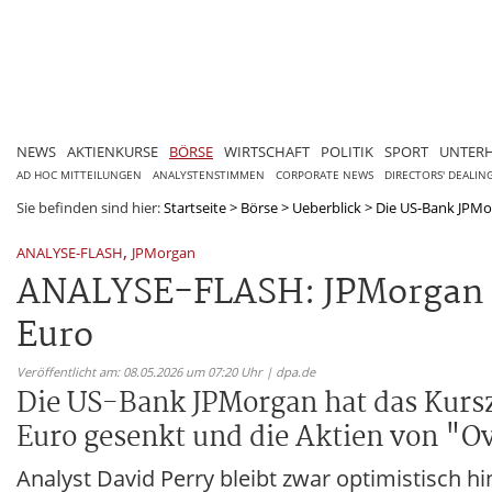
NEWS
AKTIENKURSE
BÖRSE
WIRTSCHAFT
POLITIK
SPORT
UNTER
AD HOC MITTEILUNGEN
ANALYSTENSTIMMEN
CORPORATE NEWS
DIRECTORS' DEALIN
Sie befinden sind hier:
Startseite
>
Börse
>
Ueberblick
>
Die US-Bank JPMorg
,
ANALYSE-FLASH
JPMorgan
ANALYSE-FLASH: JPMorgan sen
Euro
Veröffentlicht am: 08.05.2026 um 07:20 Uhr | dpa.de
Die US-Bank JPMorgan hat das Kurs
Euro gesenkt und die Aktien von "Ov
Analyst David Perry bleibt zwar optimistisch h