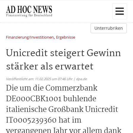
Unterrubriken
,
Finanzierung/Investitionen
Ergebnisse
Unicredit steigert Gewinn
stärker als erwartet
Veröffentlicht am: 11.02.2025 um 07:46 Uhr | dpa.de
Die um die Commerzbank
DE000CBK1001 buhlende
italienische Großbank Unicredit
IT0005239360 hat im
vergangenen Jahr vor allem dank