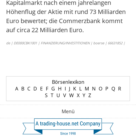
Kapitalmarkt nach einem jahrelangen
Höhenflug der Aktie mit rund 73 Milliarden
Euro bewertet; die Commerzbank kommt
auf circa 22 Milliarden Euro.
de | DE000CBK1001 | FINANZIERUNG/INVESTITIONEN | boerse | 66631852 |
Börsenlexikon
A
B
C
D
E
F
G
H
I
J
K
L
M
N
O
P
Q
R
S
T
U
V
W
X
Y
Z
Menü