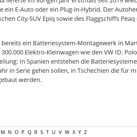
lieferte im vorigen Jahr erstmals seit 2019 wied
 ein E-Auto oder ein Plug-in-Hybrid. Der Autohers
schen City-SUV Epiq sowie des Flaggschiffs Peaq m
bereits ein Batteriesystem-Montagewerk in Mart
zu 300.000 Elektro-Kleinwagen wie den VW ID. Polo
teilung: In Spanien entstehen die Batteriesysteme
r in Serie gehen sollen, in Tschechien die für m
 gebaut werden.
M
N
O
P
Q
R
S
T
U
V
W
X
Y
Z