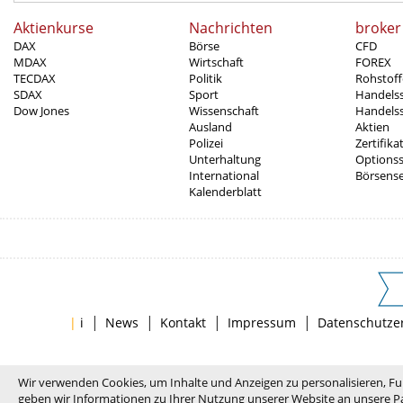
Aktienkurse
Nachrichten
broker
DAX
Börse
CFD
MDAX
Wirtschaft
FOREX
TECDAX
Politik
Rohstoff
SDAX
Sport
Handels
Dow Jones
Wissenschaft
Handelss
Ausland
Aktien
Polizei
Zertifika
Unterhaltung
Options
International
Börsens
Kalenderblatt
|
|
|
|
|
i
News
Kontakt
Impressum
Datenschutze
Wir verwenden Cookies, um Inhalte und Anzeigen zu personalisieren, Fu
geben wir Informationen zu Ihrer Nutzung unserer Website an unsere Pa