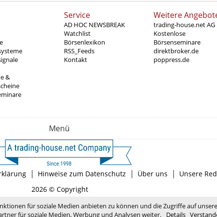
Service
Weitere Angebot
AD HOC NEWSBREAK
trading-house.net AG
Watchlist
Kostenlose
e
Börsenlexikon
Börsenseminare
systeme
RSS_Feeds
direktbroker.de
ignale
Kontakt
poppress.de
te &
scheine
eminare
Menü
|
|
|
rklärung
Hinweise zum Datenschutz
Über uns
Unsere Red
2026 © Copyright
nktionen für soziale Medien anbieten zu können und die Zugriffe auf unser
rtner für soziale Medien, Werbung und Analysen weiter.
Details
Verstand