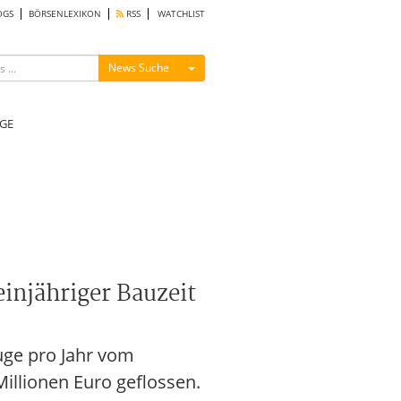
OGS
BÖRSENLEXIKON
RSS
WATCHLIST
Menü ein-/ausblenden
News Suche
GE
injähriger Bauzeit
uge pro Jahr vom
Millionen Euro geflossen.