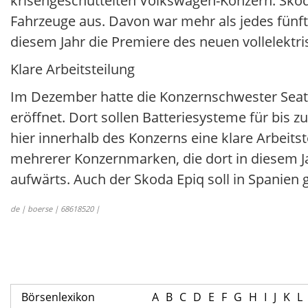
krisengeschüttelten Volkswagen-Konzern. Skoda 
Fahrzeuge aus. Davon war mehr als jedes fünfte
diesem Jahr die Premiere des neuen vollelektri
Klare Arbeitsteilung
Im Dezember hatte die Konzernschwester Seat 
eröffnet. Dort sollen Batteriesysteme für bis 
hier innerhalb des Konzerns eine klare Arbeits
mehrerer Konzernmarken, die dort in diesem Jah
aufwärts. Auch der Skoda Epiq soll in Spanien
de | boerse | 68618520 |
Börsenlexikon
A
B
C
D
E
F
G
H
I
J
K
L