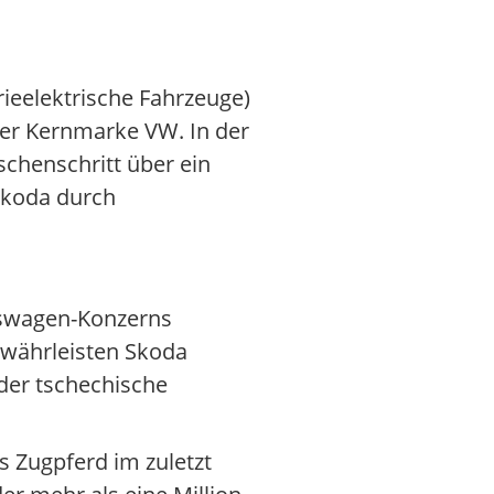
rieelektrische Fahrzeuge)
er Kernmarke VW. In der
schenschritt über ein
Skoda durch
kswagen-Konzerns
ewährleisten Skoda
der tschechische
s Zugpferd im zuletzt