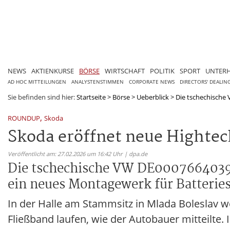
NEWS
AKTIENKURSE
BÖRSE
WIRTSCHAFT
POLITIK
SPORT
UNTER
AD HOC MITTEILUNGEN
ANALYSTENSTIMMEN
CORPORATE NEWS
DIRECTORS' DEALIN
Sie befinden sind hier:
Startseite
>
Börse
>
Ueberblick
>
Die tschechische 
,
ROUNDUP
Skoda
Skoda eröffnet neue Hightec
Veröffentlicht am: 27.02.2026 um 16:42 Uhr | dpa.de
Die tschechische VW DE0007664039-T
ein neues Montagewerk für Batterie
In der Halle am Stammsitz in Mlada Boleslav w
Fließband laufen, wie der Autobauer mitteilte.