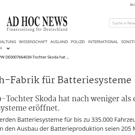
BL
HALTUNG
WISSENSCHAFT
AUSLAND
POLIZEI
INTERNATIONAL
SONSTI
GS
VW DE0007664039-Tochter Skoda hat ...
h-Fabrik für Batteriesysteme
ochter Skoda hat nach weniger als e
systeme eröffnet.
erden Batteriesysteme für bis zu 335.000 Fahrze
 In den Ausbau der Batterieproduktion seien 205 