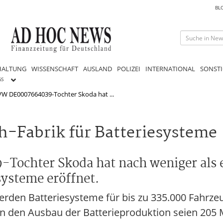
BL
HALTUNG
WISSENSCHAFT
AUSLAND
POLIZEI
INTERNATIONAL
SONSTI
GS
VW DE0007664039-Tochter Skoda hat ...
h-Fabrik für Batteriesysteme
ochter Skoda hat nach weniger als e
systeme eröffnet.
erden Batteriesysteme für bis zu 335.000 Fahrze
 In den Ausbau der Batterieproduktion seien 205 