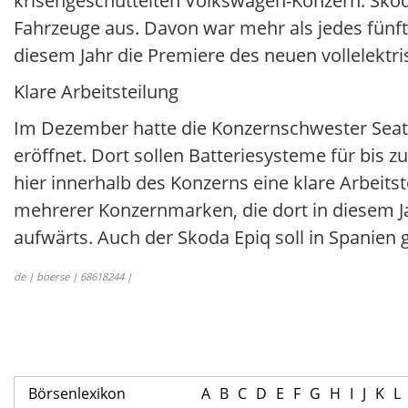
krisengeschüttelten Volkswagen-Konzern. Skoda 
Fahrzeuge aus. Davon war mehr als jedes fünfte
diesem Jahr die Premiere des neuen vollelektri
Klare Arbeitsteilung
Im Dezember hatte die Konzernschwester Seat 
eröffnet. Dort sollen Batteriesysteme für bis 
hier innerhalb des Konzerns eine klare Arbeits
mehrerer Konzernmarken, die dort in diesem Jah
aufwärts. Auch der Skoda Epiq soll in Spanien
de | boerse | 68618244 |
Börsenlexikon
A
B
C
D
E
F
G
H
I
J
K
L