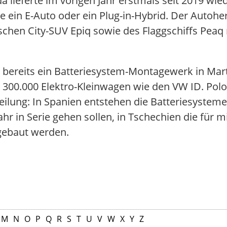
lieferte im vorigen Jahr erstmals seit 2019 wied
 ein E-Auto oder ein Plug-in-Hybrid. Der Autohers
schen City-SUV Epiq sowie des Flaggschiffs Peaq m
bereits ein Batteriesystem-Montagewerk in Mart
zu 300.000 Elektro-Kleinwagen wie den VW ID. Polo
teilung: In Spanien entstehen die Batteriesysteme
r in Serie gehen sollen, in Tschechien die für m
 gebaut werden.
M
N
O
P
Q
R
S
T
U
V
W
X
Y
Z