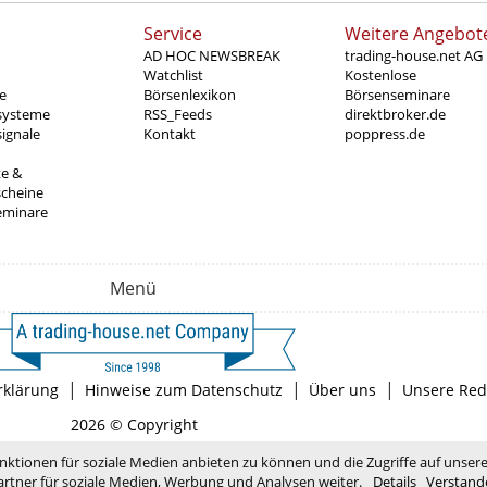
Service
Weitere Angebot
AD HOC NEWSBREAK
trading-house.net AG
Watchlist
Kostenlose
e
Börsenlexikon
Börsenseminare
systeme
RSS_Feeds
direktbroker.de
ignale
Kontakt
poppress.de
te &
scheine
eminare
Menü
|
|
|
rklärung
Hinweise zum Datenschutz
Über uns
Unsere Red
2026 © Copyright
nktionen für soziale Medien anbieten zu können und die Zugriffe auf unser
rtner für soziale Medien, Werbung und Analysen weiter.
Details
Verstand