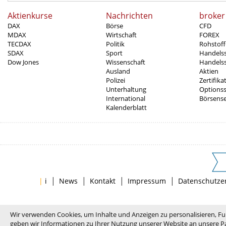
Aktienkurse
Nachrichten
broker
DAX
Börse
CFD
MDAX
Wirtschaft
FOREX
TECDAX
Politik
Rohstoff
SDAX
Sport
Handels
Dow Jones
Wissenschaft
Handelss
Ausland
Aktien
Polizei
Zertifika
Unterhaltung
Options
International
Börsens
Kalenderblatt
|
|
|
|
|
i
News
Kontakt
Impressum
Datenschutze
Wir verwenden Cookies, um Inhalte und Anzeigen zu personalisieren, Fu
geben wir Informationen zu Ihrer Nutzung unserer Website an unsere Pa