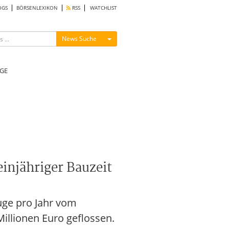
OGS
BÖRSENLEXIKON
RSS
WATCHLIST
Menü ein-/ausblenden
News Suche
GE
injähriger Bauzeit
uge pro Jahr vom
Millionen Euro geflossen.