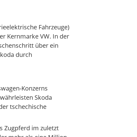
rieelektrische Fahrzeuge)
er Kernmarke VW. In der
schenschritt über ein
Skoda durch
kswagen-Konzerns
ewährleisten Skoda
der tschechische
s Zugpferd im zuletzt