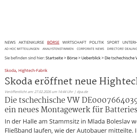
NEWS
AKTIENKURSE
BÖRSE
WIRTSCHAFT
POLITIK
SPORT
UNTER
AD HOC MITTEILUNGEN
ANALYSTENSTIMMEN
CORPORATE NEWS
DIRECTORS' DEALIN
Sie befinden sind hier:
Startseite
>
Börse
>
Ueberblick
>
Die tschechische 
,
Skoda
Hightech-Fabrik
Skoda eröffnet neue Hightec
Veröffentlicht am: 27.02.2026 um 14:44 Uhr | dpa.de
Die tschechische VW DE0007664039-T
ein neues Montagewerk für Batterie
In der Halle am Stammsitz in Mlada Boleslav w
Fließband laufen, wie der Autobauer mitteilte.