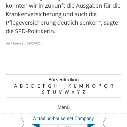
könnten wir in Zukunft die Ausgaben für die
Krankenversicherung und auch die
Pflegeversicherung deutlich senken", sagte
die SPD-Politikerin.
de | boerse | 68437425 |
Börsenlexikon
A
B
C
D
E
F
G
H
I
J
K
L
M
N
O
P
Q
R
S
T
U
V
W
X
Y
Z
Menü