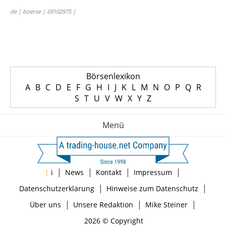
de | boerse | 69102975 |
Börsenlexikon
A
B
C
D
E
F
G
H
I
J
K
L
M
N
O
P
Q
R
S
T
U
V
W
X
Y
Z
Menü
|
|
|
|
|
i
News
Kontakt
Impressum
|
|
Datenschutzerklärung
Hinweise zum Datenschutz
|
|
|
Über uns
Unsere Redaktion
Mike Steiner
2026 © Copyright