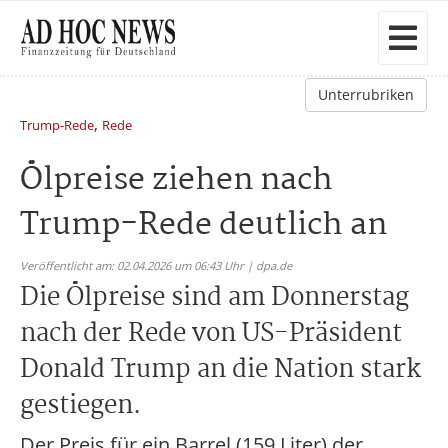
Unterrubriken
,
Trump-Rede
Rede
Ölpreise ziehen nach
Trump-Rede deutlich an
Veröffentlicht am: 02.04.2026 um 06:43 Uhr | dpa.de
Die Ölpreise sind am Donnerstag
nach der Rede von US-Präsident
Donald Trump an die Nation stark
gestiegen.
Der Preis für ein Barrel (159 Liter) der