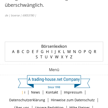
überschwänglich.
de | boerse | 69053780 |
Börsenlexikon
A
B
C
D
E
F
G
H
I
J
K
L
M
N
O
P
Q
R
S
T
U
V
W
X
Y
Z
Menü
|
|
|
|
|
i
News
Kontakt
Impressum
|
|
Datenschutzerklärung
Hinweise zum Datenschutz
|
|
|
Über uns
Unsere Redaktion
Mike Steiner