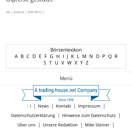
de | boerse | 69419412 |
Börsenlexikon
A
B
C
D
E
F
G
H
I
J
K
L
M
N
O
P
Q
R
S
T
U
V
W
X
Y
Z
Menü
|
|
|
|
|
i
News
Kontakt
Impressum
|
|
Datenschutzerklärung
Hinweise zum Datenschutz
|
|
|
Über uns
Unsere Redaktion
Mike Steiner