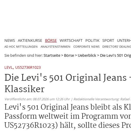
NEWS
AKTIENKURSE
BÖRSE
WIRTSCHAFT
POLITIK
SPORT
UNTER
AD HOC MITTEILUNGEN
ANALYSTENSTIMMEN
CORPORATE NEWS
DIRECTORS' DEALIN
Sie befinden sind hier:
Startseite
>
Börse
>
Ueberblick
>
Die Levi's 501 Orig
,
LEVL
US52736R1023
Die Levi's 501 Original Jeans
Klassiker
Veröffentlicht am: 08.07.2026 um 12:26 Uhr | Redaktionelle Verantwortung: Rafael
Levi's 501 Original Jeans bleibt als
Passform weltweit im Programm von L
US52736R1023) hält, sollte dieses P