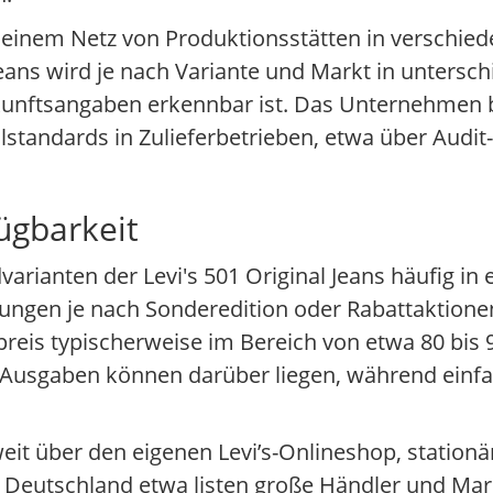
it einem Netz von Produktionsstätten in verschie
Jeans wird je nach Variante und Markt in untersc
rkunftsangaben erkennbar ist. Das Unternehmen 
lstandards in Zulieferbetrieben, etwa über Audi
ügbarkeit
dvarianten der Levi's 501 Original Jeans häufig i
ngen je nach Sonderedition oder Rabattaktionen
reis typischerweise im Bereich von etwa 80 bis 9
te Ausgaben können darüber liegen, während ein
weit über den eigenen Levi’s-Onlineshop, stationär
Deutschland etwa listen große Händler und Mark