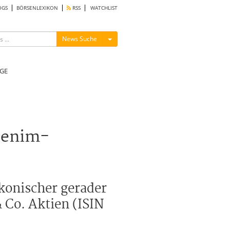
OGS
BÖRSENLEXIKON
RSS
WATCHLIST
Menü ein-/ausblenden
News Suche
GE
 Denim-
ikonischer gerader
 Co. Aktien (ISIN