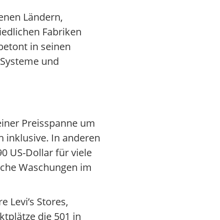
denen Ländern,
hiedlichen Fabriken
betont in seinen
t-Systeme und
n einer Preisspanne um
 inklusive. In anderen
0 US-Dollar für viele
fache Waschungen im
e Levi’s Stores,
tplätze die 501 in