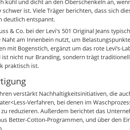
sich kühl und dicht an den Oberschenkeln an, wen
 schwer ist. Viele Träger berichten, dass sich die
 deutlich entspannt.
uss & Co. bei der Levi's 501 Original Jeans typis
te Naht am Innenbein nutzt, um Belastungspunkt
en mit Bogenstich, ergänzt um das rote Levi’s-L
t nicht nur Branding, sondern trägt traditionel
 praktisch ist.
rtigung
ren verstärkt Nachhaltigkeitsinitiativen, die auch
 Water<Less-Verfahren, bei denen im Waschproze
u reduzieren. Außerdem berichtet das Unterneh
aus Better-Cotton-Programmen, und über den Ei
n.