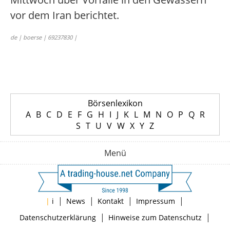
vor dem Iran berichtet.
de | boerse | 69237830 |
Börsenlexikon
A
B
C
D
E
F
G
H
I
J
K
L
M
N
O
P
Q
R
S
T
U
V
W
X
Y
Z
Menü
|
|
|
|
|
i
News
Kontakt
Impressum
|
|
Datenschutzerklärung
Hinweise zum Datenschutz