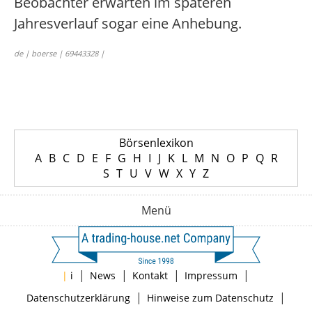
Beobachter erwarten im späteren
Jahresverlauf sogar eine Anhebung.
de | boerse | 69443328 |
Börsenlexikon
A
B
C
D
E
F
G
H
I
J
K
L
M
N
O
P
Q
R
S
T
U
V
W
X
Y
Z
Menü
|
|
|
|
|
i
News
Kontakt
Impressum
|
|
Datenschutzerklärung
Hinweise zum Datenschutz