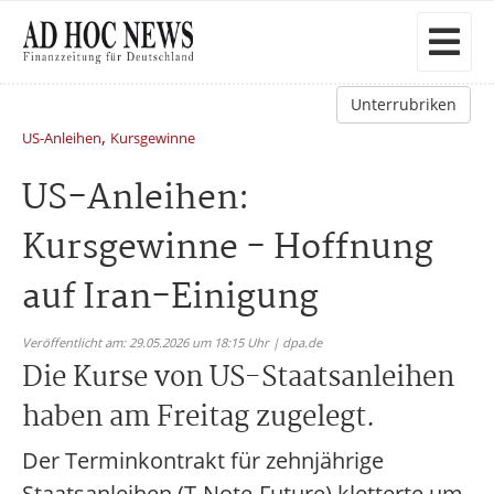
Unterrubriken
,
US-Anleihen
Kursgewinne
US-Anleihen:
Kursgewinne - Hoffnung
auf Iran-Einigung
Veröffentlicht am: 29.05.2026 um 18:15 Uhr | dpa.de
Die Kurse von US-Staatsanleihen
haben am Freitag zugelegt.
Der Terminkontrakt für zehnjährige
Staatsanleihen (T-Note-Future) kletterte um