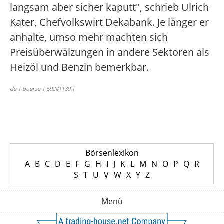
langsam aber sicher kaputt", schrieb Ulrich
Kater, Chefvolkswirt Dekabank. Je länger er
anhalte, umso mehr machten sich
Preisüberwälzungen in andere Sektoren als
Heizöl und Benzin bemerkbar.
de | boerse | 69241139 |
Börsenlexikon
A
B
C
D
E
F
G
H
I
J
K
L
M
N
O
P
Q
R
S
T
U
V
W
X
Y
Z
Menü