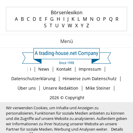
Börsenlexikon
A
B
C
D
E
F
G
H
I
J
K
L
M
N
O
P
Q
R
S
T
U
V
W
X
Y
Z
Menü
|
|
|
|
|
i
News
Kontakt
Impressum
|
|
Datenschutzerklärung
Hinweise zum Datenschutz
|
|
|
Über uns
Unsere Redaktion
Mike Steiner
2026 © Copyright
Wir verwenden Cookies, um Inhalte und Anzeigen zu
personalisieren, Funktionen für soziale Medien anbieten zu können
und die Zugriffe auf unsere Website zu analysieren. Außerdem geben
wir Informationen zu Ihrer Nutzung unserer Website an unsere
Partner für soziale Medien, Werbung und Analysen weiter.
Details