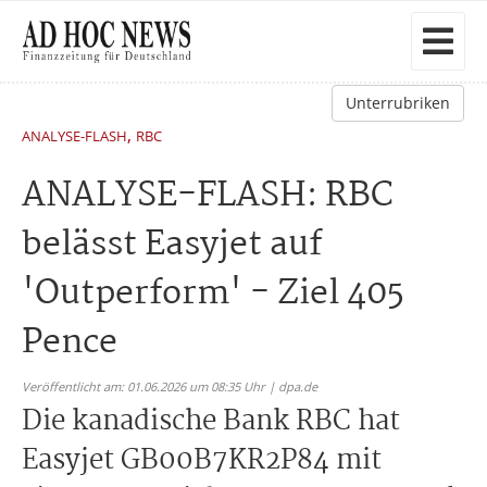
Unterrubriken
,
ANALYSE-FLASH
RBC
ANALYSE-FLASH: RBC
belässt Easyjet auf
'Outperform' - Ziel 405
Pence
Veröffentlicht am: 01.06.2026 um 08:35 Uhr | dpa.de
Die kanadische Bank RBC hat
Easyjet GB00B7KR2P84 mit