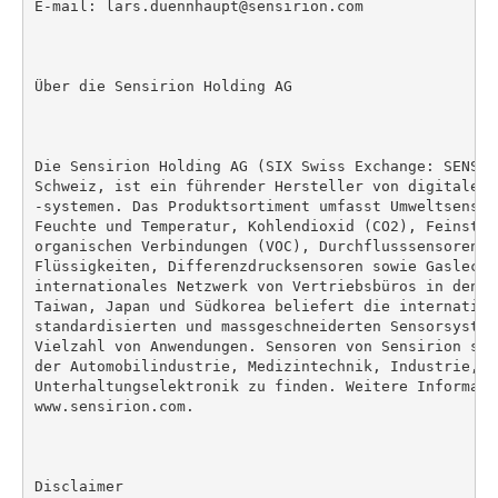
E-mail: lars.duennhaupt@sensirion.com

Über die Sensirion Holding AG

Die Sensirion Holding AG (SIX Swiss Exchange: SENS) 
Schweiz, ist ein führender Hersteller von digitalen 
-systemen. Das Produktsortiment umfasst Umweltsensor
Feuchte und Temperatur, Kohlendioxid (CO2), Feinstau
organischen Verbindungen (VOC), Durchflusssensoren fü
Flüssigkeiten, Differenzdrucksensoren sowie Gaslecka
internationales Netzwerk von Vertriebsbüros in den U
Taiwan, Japan und Südkorea beliefert die internation
standardisierten und massgeschneiderten Sensorsystem
Vielzahl von Anwendungen. Sensoren von Sensirion sin
der Automobilindustrie, Medizintechnik, Industrie, un
Unterhaltungselektronik zu finden. Weitere Informati
www.sensirion.com.

Disclaimer
