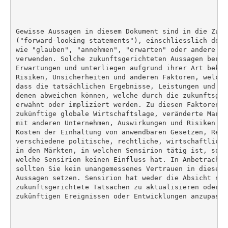
Gewisse Aussagen in diesem Dokument sind in die Zuku
("forward-looking statements"), einschliesslich derj
wie "glauben", "annehmen", "erwarten" oder andere äh
verwenden. Solche zukunftsgerichteten Aussagen beruh
Erwartungen und unterliegen aufgrund ihrer Art bekan
Risiken, Unsicherheiten und anderen Faktoren, welche
dass die tatsächlichen Ergebnisse, Leistungen und Er
denen abweichen können, welche durch die zukunftsger
erwähnt oder impliziert werden. Zu diesen Faktoren g
zukünftige globale Wirtschaftslage, veränderte Markt
mit anderen Unternehmen, Auswirkungen und Risiken vo
Kosten der Einhaltung von anwendbaren Gesetzen, Regu
verschiedene politische, rechtliche, wirtschaftliche
in den Märkten, in welchen Sensirion tätig ist, sowi
welche Sensirion keinen Einfluss hat. In Anbetracht 
sollten Sie kein unangemessenes Vertrauen in diese z
Aussagen setzen. Sensirion hat weder die Absicht noc
zukunftsgerichtete Tatsachen zu aktualisieren oder d
zukünftigen Ereignissen oder Entwicklungen anzupassen