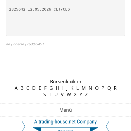
2325642 12.05.2026 CET/CEST

de | boerse | 69309545 |
Börsenlexikon
A
B
C
D
E
F
G
H
I
J
K
L
M
N
O
P
Q
R
S
T
U
V
W
X
Y
Z
Menü