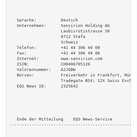
   Sprache:          Deutsch

   Unternehmen:      Sensirion Holding AG

                     Laubisrütistrasse 50

                     8712 Stäfa

                     Schweiz

   Telefon:          +41 44 306 40 00

   Fax:              +41 44 306 49 06

   Internet:         www.sensirion.com

   ISIN:             CH0406705126

   Valorennummer:    A2JGBW

   Börsen:           Freiverkehr in Frankfurt, Münch
                     Tradegate BSX; SIX Swiss Exchang
   EQS News ID:      2325642

   Ende der Mitteilung    EQS News-Service

----------------------------------------------------