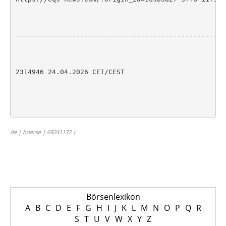
de | boerse | 69241132 |
Börsenlexikon
A
B
C
D
E
F
G
H
I
J
K
L
M
N
O
P
Q
R
S
T
U
V
W
X
Y
Z