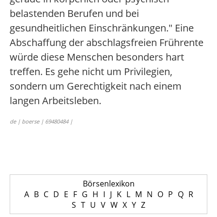
belastenden Berufen und bei
gesundheitlichen Einschränkungen." Eine
Abschaffung der abschlagsfreien Frührente
würde diese Menschen besonders hart
treffen. Es gehe nicht um Privilegien,
sondern um Gerechtigkeit nach einem
langen Arbeitsleben.
de | boerse | 69480484 |
Börsenlexikon
A
B
C
D
E
F
G
H
I
J
K
L
M
N
O
P
Q
R
S
T
U
V
W
X
Y
Z