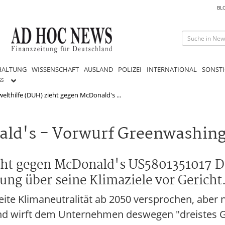
BL
HALTUNG
WISSENSCHAFT
AUSLAND
POLIZEI
INTERNATIONAL
SONSTI
GS
lthilfe (DUH) zieht gegen McDonald's ...
ald's - Vorwurf Greenwashin
eht gegen McDonald's US5801351017 D
ng über seine Klimaziele vor Gericht
ite Klimaneutralität ab 2050 versprochen, aber 
rband wirft dem Unternehmen deswegen "dreistes