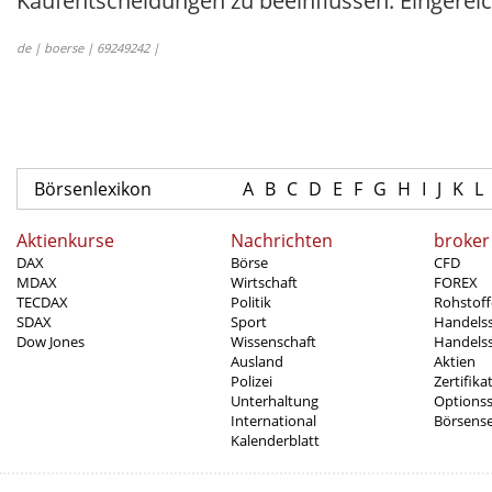
Kaufentscheidungen zu beeinflussen. Eingerei
de | boerse | 69249242 |
Börsenlexikon
A
B
C
D
E
F
G
H
I
J
K
L
Aktienkurse
Nachrichten
broker
DAX
Börse
CFD
MDAX
Wirtschaft
FOREX
TECDAX
Politik
Rohstoff
SDAX
Sport
Handels
Dow Jones
Wissenschaft
Handelss
Ausland
Aktien
Polizei
Zertifika
Unterhaltung
Options
International
Börsens
Kalenderblatt