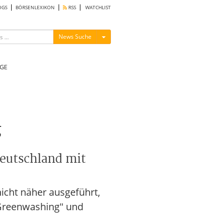
OGS
BÖRSENLEXIKON
RSS
WATCHLIST
Menü ein-/ausblenden
News Suche
GE
g
eutschland mit
.
nicht näher ausgeführt,
 Greenwashing" und