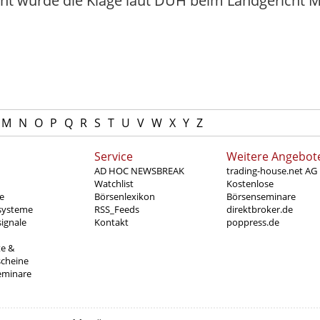
cht wurde die Klage laut DUH beim Landgericht M
M
N
O
P
Q
R
S
T
U
V
W
X
Y
Z
Service
Weitere Angebot
AD HOC NEWSBREAK
trading-house.net AG
Watchlist
Kostenlose
e
Börsenlexikon
Börsenseminare
systeme
RSS_Feeds
direktbroker.de
ignale
Kontakt
poppress.de
te &
scheine
eminare