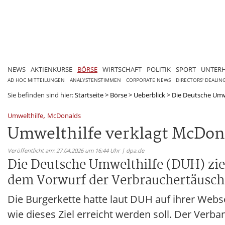
NEWS
AKTIENKURSE
BÖRSE
WIRTSCHAFT
POLITIK
SPORT
UNTER
AD HOC MITTEILUNGEN
ANALYSTENSTIMMEN
CORPORATE NEWS
DIRECTORS' DEALIN
Sie befinden sind hier:
Startseite
>
Börse
>
Ueberblick
>
Die Deutsche Umwe
,
Umwelthilfe
McDonalds
Umwelthilfe verklagt McDon
Veröffentlicht am: 27.04.2026 um 16:44 Uhr | dpa.de
Die Deutsche Umwelthilfe (DUH) zi
dem Vorwurf der Verbrauchertäuschu
Die Burgerkette hatte laut DUH auf ihrer Webse
wie dieses Ziel erreicht werden soll. Der Ve