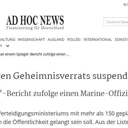
BL
HALTUNG
WISSENSCHAFT
AUSLAND
POLIZEI
INTERNATIONAL
SONSTI
GS
t einem Spiegel -Bericht zufolge einen ...
gen Geheimnisverrats suspend
-Bericht zufolge einen Marine-Offiz
Verteidigungsministeriums mit mehr als 150 gep
ie Öffentlichkeit gelangt sein soll. Aus der List