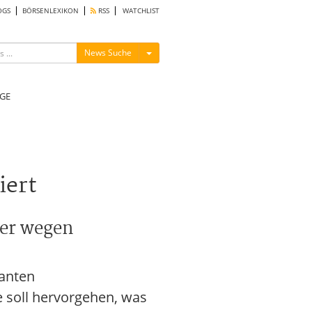
OGS
BÖRSENLEXIKON
RSS
WATCHLIST
Menü ein-/ausblenden
News Suche
GE
iert
ier wegen
lanten
e soll hervorgehen, was