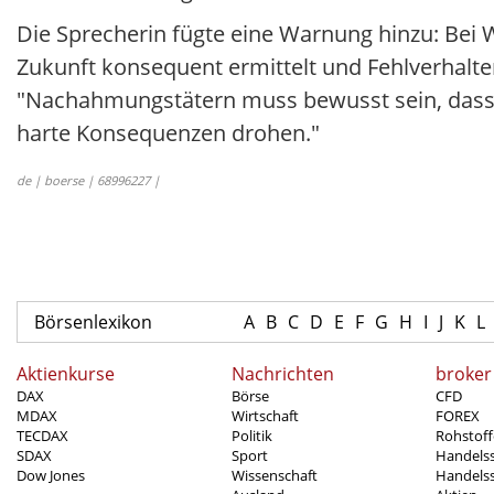
Die Sprecherin fügte eine Warnung hinzu: Bei 
Zukunft konsequent ermittelt und Fehlverhalte
"Nachahmungstätern muss bewusst sein, dass d
harte Konsequenzen drohen."
de | boerse | 68996227 |
Börsenlexikon
A
B
C
D
E
F
G
H
I
J
K
L
Aktienkurse
Nachrichten
broker
DAX
Börse
CFD
MDAX
Wirtschaft
FOREX
TECDAX
Politik
Rohstoff
SDAX
Sport
Handels
Dow Jones
Wissenschaft
Handelss