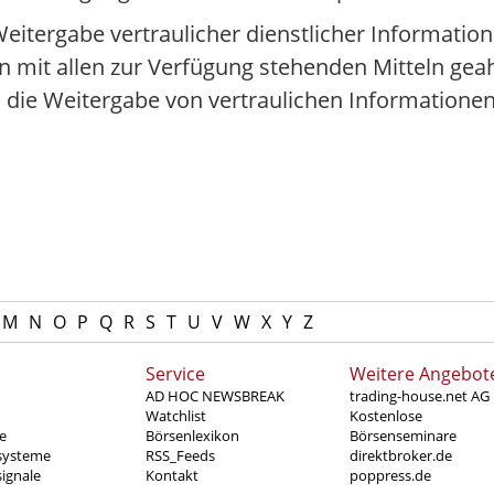
Weitergabe vertraulicher dienstlicher Informatio
n mit allen zur Verfügung stehenden Mitteln gea
ie Weitergabe von vertraulichen Informationen
M
N
O
P
Q
R
S
T
U
V
W
X
Y
Z
Service
Weitere Angebot
AD HOC NEWSBREAK
trading-house.net AG
Watchlist
Kostenlose
e
Börsenlexikon
Börsenseminare
systeme
RSS_Feeds
direktbroker.de
ignale
Kontakt
poppress.de