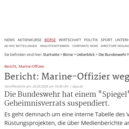
NEWS
AKTIENKURSE
BÖRSE
WIRTSCHAFT
POLITIK
SPORT
UNTER
AD HOC MITTEILUNGEN
ANALYSTENSTIMMEN
CORPORATE NEWS
DIRECTORS' DEALIN
Sie befinden sind hier:
Startseite
>
Börse
>
Ueberblick
>
Die Bundeswehr ha
,
Bericht
Marine-Offizier
Bericht: Marine-Offizier we
Veröffentlicht am: 26.03.2026 um 16:40 Uhr | dpa.de
Die Bundeswehr hat einem "Spiegel"
Geheimnisverrats suspendiert.
Es geht demnach um eine interne Tabelle des 
Rüstungsprojekten, die über Medienberichte an d