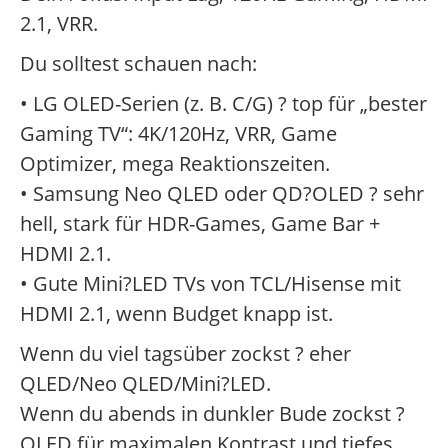
2.1, VRR.
Du solltest schauen nach:
• LG OLED-Serien (z. B. C/G) ? top für „bester
Gaming TV“: 4K/120Hz, VRR, Game
Optimizer, mega Reaktionszeiten.
• Samsung Neo QLED oder QD?OLED ? sehr
hell, stark für HDR-Games, Game Bar +
HDMI 2.1.
• Gute Mini?LED TVs von TCL/Hisense mit
HDMI 2.1, wenn Budget knapp ist.
Wenn du viel tagsüber zockst ? eher
QLED/Neo QLED/Mini?LED.
Wenn du abends in dunkler Bude zockst ?
OLED für maximalen Kontrast und tiefes