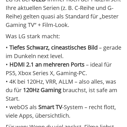
Ihre aktuellen Serien (z. B. C-Reihe und G-
Reihe) gelten quasi als Standard für „bester
Gaming TV“ + Film-Look.
Was LG stark macht:
•
Tiefes Schwarz, cineastisches Bild
– gerade
im Dunkeln next level.
•
HDMI 2.1 an mehreren Ports
– ideal für
PS5, Xbox Series X, Gaming-PC.
• 4K bei 120Hz, VRR, ALLM – also alles, was
du für
120Hz Gaming
brauchst, ist safe am
Start.
• webOS als
Smart TV
-System – recht flott,
viele Apps, übersichtlich.
Für wen: Wenn du viel zockst, Filme liebst