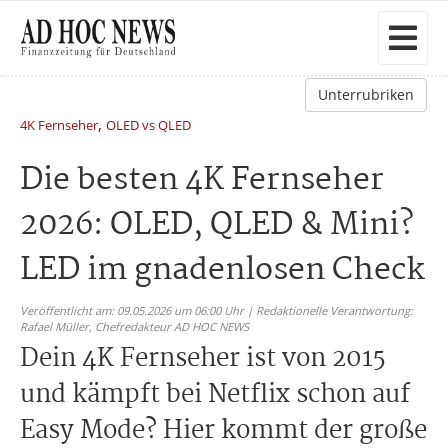
Unterrubriken
,
4K Fernseher
OLED vs QLED
Die besten 4K Fernseher
2026: OLED, QLED & Mini?
LED im gnadenlosen Check
Veröffentlicht am: 09.05.2026 um 06:00 Uhr | Redaktionelle Verantwortung:
Rafael Müller,
Chefredakteur AD HOC NEWS
Dein 4K Fernseher ist von 2015
und kämpft bei Netflix schon auf
Easy Mode? Hier kommt der große