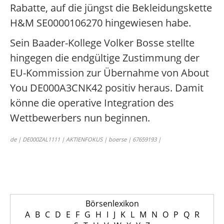
Rabatte, auf die jüngst die Bekleidungskette
H&M SE0000106270 hingewiesen habe.
Sein Baader-Kollege Volker Bosse stellte
hingegen die endgültige Zustimmung der
EU-Kommission zur Übernahme von About
You DE000A3CNK42 positiv heraus. Damit
könne die operative Integration des
Wettbewerbers nun beginnen.
de | DE000ZAL1111 | AKTIENFOKUS | boerse | 67659193 |
Börsenlexikon
A
B
C
D
E
F
G
H
I
J
K
L
M
N
O
P
Q
R