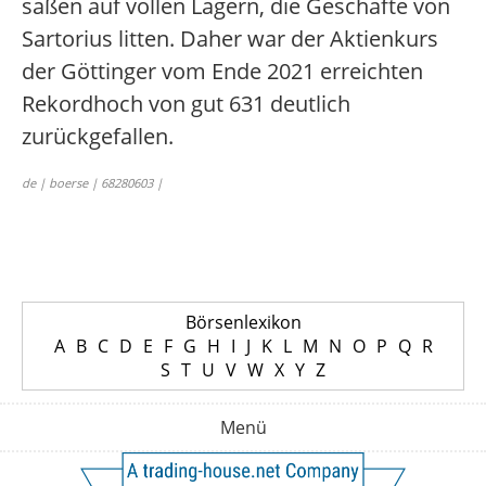
saßen auf vollen Lagern, die Geschäfte von
Sartorius litten. Daher war der Aktienkurs
der Göttinger vom Ende 2021 erreichten
Rekordhoch von gut 631 deutlich
zurückgefallen.
de | boerse | 68280603 |
Börsenlexikon
A
B
C
D
E
F
G
H
I
J
K
L
M
N
O
P
Q
R
S
T
U
V
W
X
Y
Z
Menü