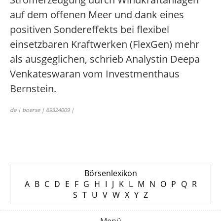
auf dem offenen Meer und dank eines
positiven Sondereffekts bei flexibel
einsetzbaren Kraftwerken (FlexGen) mehr
als ausgeglichen, schrieb Analystin Deepa
Venkateswaran vom Investmenthaus
Bernstein.
de | boerse | 69324009 |
Börsenlexikon
A
B
C
D
E
F
G
H
I
J
K
L
M
N
O
P
Q
R
S
T
U
V
W
X
Y
Z