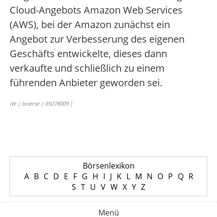
Cloud-Angebots Amazon Web Services
(AWS), bei der Amazon zunächst ein
Angebot zur Verbesserung des eigenen
Geschäfts entwickelte, dieses dann
verkaufte und schließlich zu einem
führenden Anbieter geworden sei.
de | boerse | 69278009 |
Börsenlexikon
A
B
C
D
E
F
G
H
I
J
K
L
M
N
O
P
Q
R
S
T
U
V
W
X
Y
Z
Menü