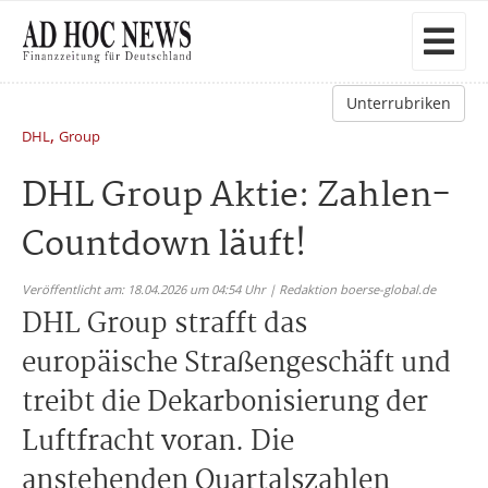
Unterrubriken
,
DHL
Group
DHL Group Aktie: Zahlen-
Countdown läuft!
Veröffentlicht am: 18.04.2026 um 04:54 Uhr | Redaktion boerse-global.de
DHL Group strafft das
europäische Straßengeschäft und
treibt die Dekarbonisierung der
Luftfracht voran. Die
anstehenden Quartalszahlen