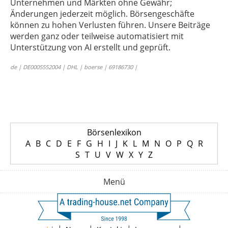
Unternehmen und Märkten ohne Gewähr;
Änderungen jederzeit möglich. Börsengeschäfte
können zu hohen Verlusten führen. Unsere Beiträge
werden ganz oder teilweise automatisiert mit
Unterstützung von AI erstellt und geprüft.
de | DE0005552004 | DHL | boerse | 69186730 |
Börsenlexikon
A
B
C
D
E
F
G
H
I
J
K
L
M
N
O
P
Q
R
S
T
U
V
W
X
Y
Z
Menü