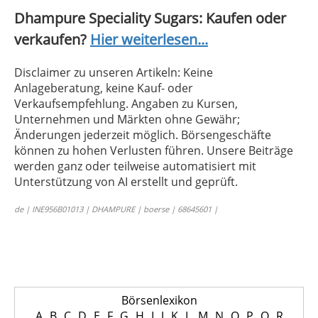
Dhampure Speciality Sugars: Kaufen oder
verkaufen?
Hier weiterlesen...
Disclaimer zu unseren Artikeln: Keine
Anlageberatung, keine Kauf- oder
Verkaufsempfehlung. Angaben zu Kursen,
Unternehmen und Märkten ohne Gewähr;
Änderungen jederzeit möglich. Börsengeschäfte
können zu hohen Verlusten führen. Unsere Beiträge
werden ganz oder teilweise automatisiert mit
Unterstützung von AI erstellt und geprüft.
de | INE956B01013 | DHAMPURE | boerse | 68645601 |
Börsenlexikon
A
B
C
D
E
F
G
H
I
J
K
L
M
N
O
P
Q
R