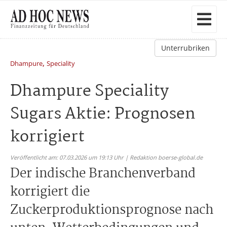
Unterrubriken
,
Dhampure
Speciality
Dhampure Speciality
Sugars Aktie: Prognosen
korrigiert
Veröffentlicht am: 07.03.2026 um 19:13 Uhr | Redaktion boerse-global.de
Der indische Branchenverband
korrigiert die
Zuckerproduktionsprognose nach