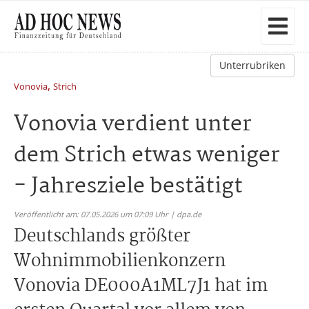
Unterrubriken
,
Vonovia
Strich
Vonovia verdient unter
dem Strich etwas weniger
- Jahresziele bestätigt
Veröffentlicht am: 07.05.2026 um 07:09 Uhr | dpa.de
Deutschlands größter
Wohnimmobilienkonzern
Vonovia DE000A1ML7J1 hat im