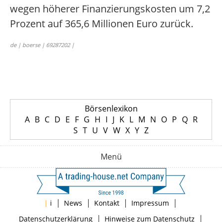
wegen höherer Finanzierungskosten um 7,2
Prozent auf 365,6 Millionen Euro zurück.
de | boerse | 69287202 |
Börsenlexikon
A
B
C
D
E
F
G
H
I
J
K
L
M
N
O
P
Q
R
S
T
U
V
W
X
Y
Z
Menü
|
|
|
|
|
i
News
Kontakt
Impressum
|
|
Datenschutzerklärung
Hinweise zum Datenschutz