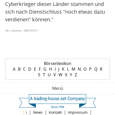
Cyberkrieger dieser Länder stammen und
sich nach Dienstschluss "noch etwas dazu
verdienen" können."
de | boerse | 69615510 |
Börsenlexikon
A
B
C
D
E
F
G
H
I
J
K
L
M
N
O
P
Q
R
S
T
U
V
W
X
Y
Z
Menü
|
|
|
|
|
i
News
Kontakt
Impressum