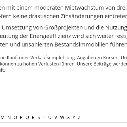
en mit einem moderaten Mietwachstum von drei b
ofern keine drastischen Zinsänderungen eintrete
 Umsetzung von Großprojekten und die Nutzung 
utung der Energieeffizienz wird sich weiter fest
erten und unsanierten Bestandsimmobilien führen
 keine Kauf- oder Verkaufsempfehlung. Angaben zu Kursen,
können zu hohen Verlusten führen. Unsere Beiträge werden
ft.
M
N
O
P
Q
R
S
T
U
V
W
X
Y
Z