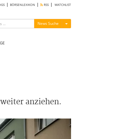
OGS
BÖRSENLEXIKON
RSS
WATCHLIST
Menü ein-/ausblenden
News Suche
GE
weiter anziehen.