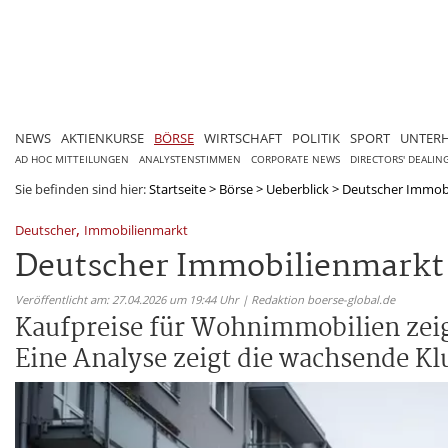
NEWS
AKTIENKURSE
BÖRSE
WIRTSCHAFT
POLITIK
SPORT
UNTER
AD HOC MITTEILUNGEN
ANALYSTENSTIMMEN
CORPORATE NEWS
DIRECTORS' DEALIN
Sie befinden sind hier:
Startseite
>
Börse
>
Ueberblick
>
Deutscher Immobil
,
Deutscher
Immobilienmarkt
Deutscher Immobilienmarkt s
Veröffentlicht am: 27.04.2026 um 19:44 Uhr | Redaktion boerse-global.de
Kaufpreise für Wohnimmobilien zei
Eine Analyse zeigt die wachsende K