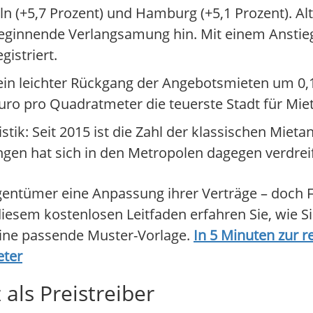
öln (+5,7 Prozent) und Hamburg (+5,1 Prozent). Al
eginnende Verlangsamung hin. Mit einem Anstie
istriert.
r ein leichter Rückgang der Angebotsmieten um 0,1 
uro pro Quadratmeter die teuerste Stadt für Miet
istik: Seit 2015 ist die Zahl der klassischen Mie
en hat sich in den Metropolen dagegen verdreif
igentümer eine Anpassung ihrer Verträge – doch
esem kostenlosen Leitfaden erfahren Sie, wie 
eine passende Muster-Vorlage.
In 5 Minuten zur r
eter
 als Preistreiber