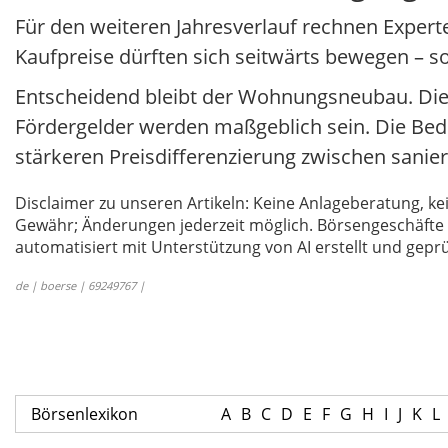
Für den weiteren Jahresverlauf rechnen Expert
Kaufpreise dürften sich seitwärts bewegen – s
Entscheidend bleibt der Wohnungsneubau. Die
Fördergelder werden maßgeblich sein. Die Bede
stärkeren Preisdifferenzierung zwischen sani
Disclaimer zu unseren Artikeln: Keine Anlageberatung,
Gewähr; Änderungen jederzeit möglich. Börsengeschäfte 
automatisiert mit Unterstützung von AI erstellt und geprü
de | boerse | 69249767 |
Börsenlexikon
A
B
C
D
E
F
G
H
I
J
K
L