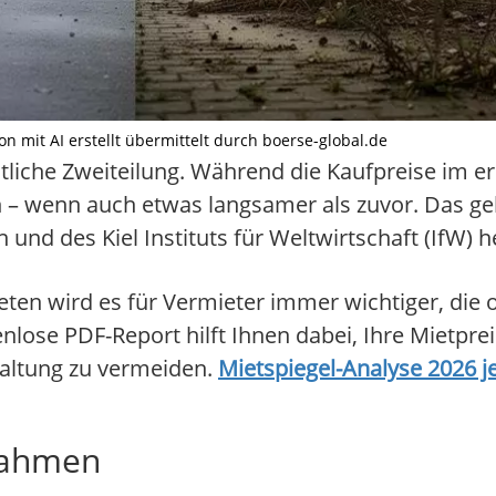
on mit AI erstellt übermittelt durch boerse-global.de
liche Zweiteilung. Während die Kaufpreise im e
n – wenn auch etwas langsamer als zuvor. Das ge
 und des Kiel Instituts für Weltwirtschaft (IfW) h
ten wird es für Vermieter immer wichtiger, die 
lose PDF-Report hilft Ihnen dabei, Ihre Mietprei
taltung zu vermeiden.
Mietspiegel-Analyse 2026 j
snahmen