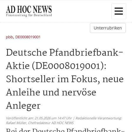
Unterrubriken
,
pbb
DE0008019001
Deutsche Pfandbriefbank-
Aktie (DE0008019001):
Shortseller im Fokus, neue
Anleihe und nervöse
Anleger
Veröffentlicht am: 21.05.2026 um 14:47 Uhr | Redaktionelle Verantwortung:
Rafael Müller,
Chefredakteur AD HOC NEWS